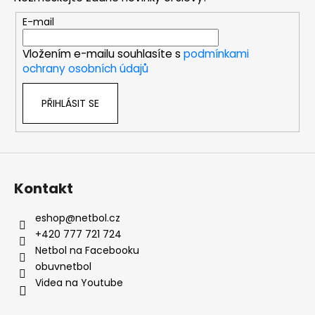
a
t
E-mail
í
Vložením e-mailu souhlasíte s
podmínkami
ochrany osobních údajů
PŘIHLÁSIT SE
Kontakt
eshop
@
netbol.cz
+420 777 721 724
Netbol na Facebooku
obuvnetbol
Videa na Youtube