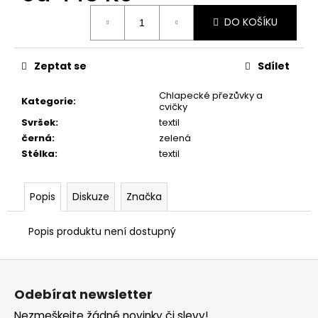
č
Měrná
u
DO KOŠÍKU
cena:
j
e
m
Zeptat se
Sdílet
e
Chlapecké přezůvky a
Kategorie
:
cvičky
PRIMIGI
Svršek
:
textil
2411200
černá
:
zelená
1
Stélka
:
textil
298
Kč
Popis
Diskuze
Značka
Popis produktu není dostupný
Z
á
Odebírat newsletter
p
Nezmeškejte žádné novinky či slevy!