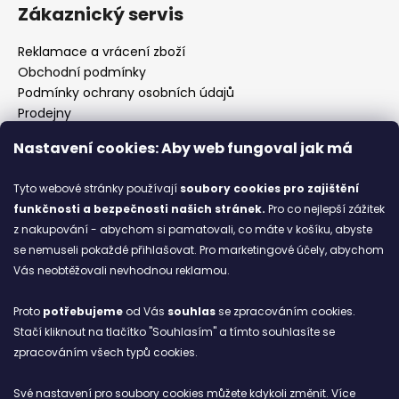
Zákaznický servis
Reklamace a vrácení zboží
Obchodní podmínky
Podmínky ochrany osobních údajů
Prodejny
Kontakty
Nastavení cookies: Aby web fungoval jak má
Značky
Tyto webové stránky používají
soubory cookies
pro zajištění
funkčnosti a bezpečnosti našich stránek.
Pro co nejlepší zážitek
Blog
z nakupování - abychom si pamatovali, co máte v košíku, abyste
se nemuseli pokaždé přihlašovat. Pro marketingové účely, abychom
Ze starých bot staronové
Vás neobtěžovali nevhodnou reklamou.
6.2.2026
Proto
potřebujeme
od Vás
souhlas
se zpracováním cookies.
ARCHIV
Stačí kliknout na tlačítko "Souhlasím" a tímto souhlasíte se
zpracováním všech typů cookies.
Facebook
Své nastavení pro soubory cookies můžete kdykoli změnit. Více