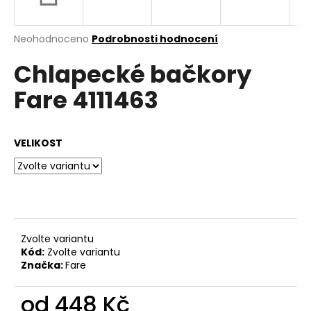
a
j
Průměrné
Neohodnoceno
Podrobnosti hodnocení
í
hodnocení
Chlapecké bačkory
produktu
t
je
?
Fare 4111463
0,0
z
5
hvězdiček.
VELIKOST
HLEDAT
D
o
Zvolte variantu
p
Kód:
Zvolte variantu
o
Značka:
Fare
r
u
od
448 Kč