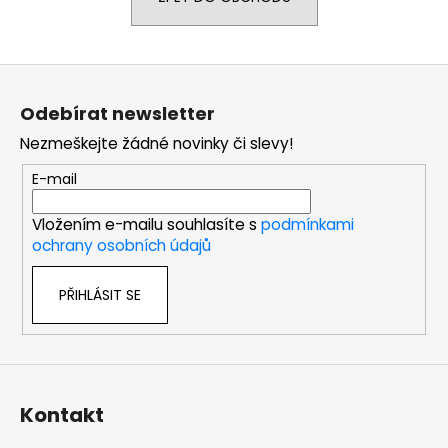
a
j
Z
í
á
t
Odebírat newsletter
p
?
Nezmeškejte žádné novinky či slevy!
a
t
E-mail
í
Vložením e-mailu souhlasíte s
podmínkami
HLEDAT
ochrany osobních údajů
PŘIHLÁSIT SE
D
o
p
o
r
Kontakt
u