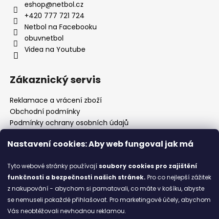
č
eshop
@
netbol.cz
u
+420 777 721 724
j
Netbol na Facebooku
e
obuvnetbol
m
Videa na Youtube
e
Zákaznický servis
PRIMIGI
2418511
Reklamace a vrácení zboží
1
Obchodní podmínky
898
Kč
Podmínky ochrany osobních údajů
Prodejny
Nastavení cookies: Aby web fungoval jak má
Kontakty
Značky
Tyto webové stránky používají
soubory cookies
pro zajištění
funkčnosti a bezpečnosti našich stránek.
Pro co nejlepší zážitek
z nakupování - abychom si pamatovali, co máte v košíku, abyste
Blog
se nemuseli pokaždé přihlašovat. Pro marketingové účely, abychom
Vás neobtěžovali nevhodnou reklamou.
Ze starých bot staronové