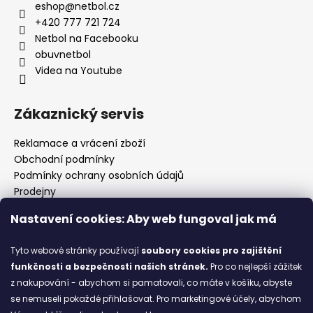
č
eshop
@
netbol.cz
u
+420 777 721 724
j
Netbol na Facebooku
e
obuvnetbol
m
Videa na Youtube
e
Zákaznický servis
ZDRAVOTNÍ
OBUV
PETER
Reklamace a vrácení zboží
LEGWOOD
Obchodní podmínky
DOLPHIN
Podmínky ochrany osobních údajů
1
Prodejny
498
Kontakty
Kč
Nastavení cookies: Aby web fungoval jak má
Značky
Tyto webové stránky používají
soubory cookies
pro zajištění
funkčnosti a bezpečnosti našich stránek.
Pro co nejlepší zážitek
Blog
z nakupování - abychom si pamatovali, co máte v košíku, abyste
se nemuseli pokaždé přihlašovat. Pro marketingové účely, abychom
Ze starých bot staronové