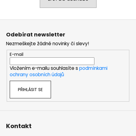
a
j
Z
í
á
t
Odebírat newsletter
p
?
Nezmeškejte žádné novinky či slevy!
a
t
E-mail
í
Vložením e-mailu souhlasíte s
podmínkami
HLEDAT
ochrany osobních údajů
PŘIHLÁSIT SE
D
o
p
o
r
Kontakt
u