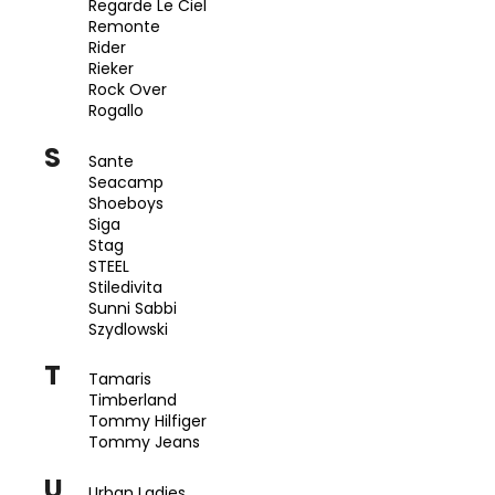
Regarde Le Ciel
Remonte
Rider
Rieker
Rock Over
Rogallo
S
Sante
Seacamp
Shoeboys
Siga
Stag
STEEL
Stiledivita
Sunni Sabbi
Szydlowski
T
Tamaris
Timberland
Tommy Hilfiger
Tommy Jeans
U
Urban Ladies