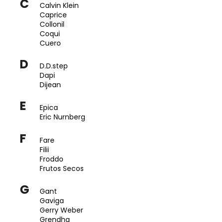
C
Calvin Klein
a
Caprice
j
Collonil
Coqui
í
Cuero
t
?
D
D.D.step
Dapi
Dijean
E
Epica
HLEDAT
Eric Nurnberg
F
Fare
Filii
D
Froddo
o
Frutos Secos
p
G
o
Gant
r
Gaviga
Gerry Weber
u
Grendha