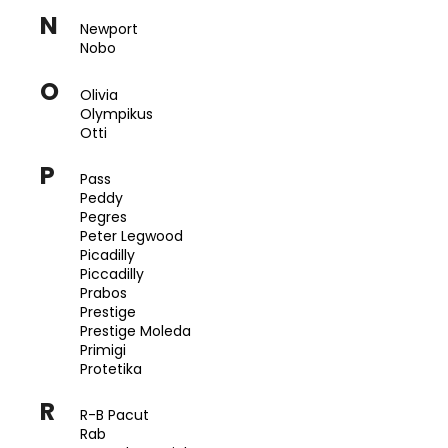
N
Newport
Nobo
O
Olivia
Olympikus
Otti
P
Pass
Peddy
Pegres
Peter Legwood
Picadilly
Piccadilly
Prabos
Prestige
Prestige Moleda
Primigi
Protetika
R
R-B Pacut
Rab