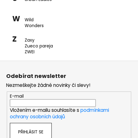
W
Wild
Wonders
Z
Zaxy
Zueco pareja
ZWEI
Z
á
Odebírat newsletter
p
Nezmeškejte žádné novinky či slevy!
a
t
E-mail
í
Vložením e-mailu souhlasíte s
podmínkami
ochrany osobních údajů
PŘIHLÁSIT SE