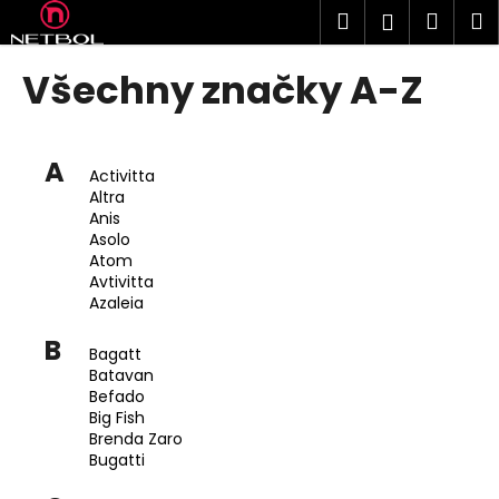
K
Přejít
Hledat
Náku
M
Přihlášen
na
o
obsah
Zpět
Zpět
košík
š
Všechny značky A-Z
í
C
k
o
A
p
Activitta
Altra
o
Anis
t
Asolo
ř
Atom
Avtivitta
e
Azaleia
b
B
u
Bagatt
j
Batavan
Befado
e
Big Fish
t
Brenda Zaro
Bugatti
e
n