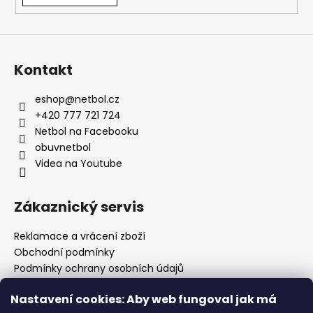
Kontakt
eshop
@
netbol.cz
+420 777 721 724
Netbol na Facebooku
obuvnetbol
Videa na Youtube
Zákaznický servis
Reklamace a vrácení zboží
Obchodní podmínky
Podmínky ochrany osobních údajů
Prodejny
Nastavení cookies: Aby web fungoval jak má
Kontakty