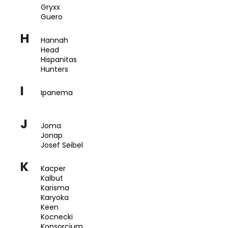
č
Gryxx
u
Guero
j
e
H
Hannah
m
Head
e
Hispanitas
Hunters
RIEKER
I
Ipanema
44760-
35
1
J
Joma
998
Kč
Jonap
Josef Seibel
K
Kacper
Kalbut
Karisma
Karyoka
Keen
Kocnecki
Konsorcium