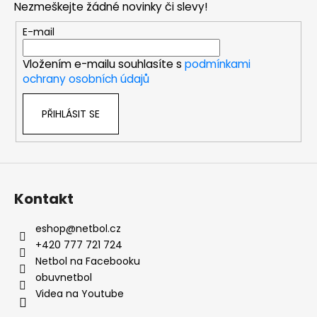
č
a
Nezmeškejte žádné novinky či slevy!
a
u
c
t
j
E-mail
í
e
í
p
m
Vložením e-mailu souhlasíte s
podmínkami
r
e
ochrany osobních údajů
v
k
PŘIHLÁSIT SE
y
ZDRAVOTNÍ
v
OBUV
PETER
ý
LEGWOOD
p
DOLPHIN
i
1
s
Kontakt
498
u
Kč
eshop
@
netbol.cz
+420 777 721 724
Netbol na Facebooku
obuvnetbol
Videa na Youtube