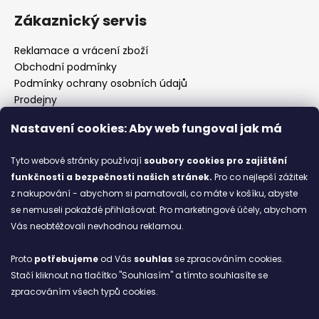
Zákaznický servis
Reklamace a vrácení zboží
Obchodní podmínky
Podmínky ochrany osobních údajů
Prodejny
Kontakty
Nastavení cookies: Aby web fungoval jak má
Značky
Tyto webové stránky používají
soubory cookies
pro zajištění
funkčnosti a bezpečnosti našich stránek.
Pro co nejlepší zážitek
Blog
z nakupování - abychom si pamatovali, co máte v košíku, abyste
se nemuseli pokaždé přihlašovat. Pro marketingové účely, abychom
Ze starých bot staronové
Vás neobtěžovali nevhodnou reklamou.
6.2.2026
Proto
potřebujeme
od Vás
souhlas
se zpracováním cookies.
ARCHIV
Stačí kliknout na tlačítko "Souhlasím" a tímto souhlasíte se
zpracováním všech typů cookies.