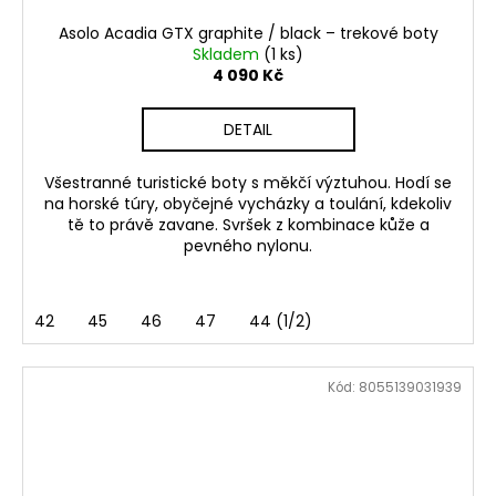
Asolo Acadia GTX graphite / black – trekové boty
Skladem
(1 ks)
4 090 Kč
DETAIL
Všestranné turistické boty s měkčí výztuhou. Hodí se
na horské túry, obyčejné vycházky a toulání, kdekoliv
tě to právě zavane. Svršek z kombinace kůže a
pevného nylonu.
42
45
46
47
44 (1/2)
Kód:
8055139031939