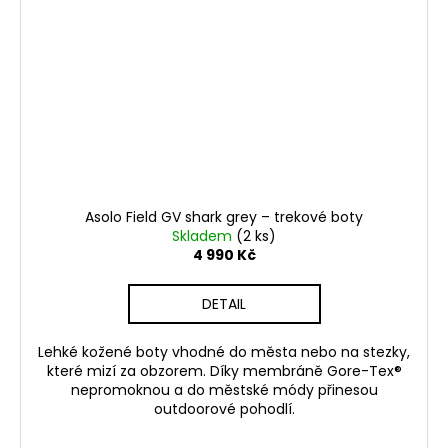
Asolo Field GV shark grey – trekové boty
Skladem
(2 ks)
4 990 Kč
DETAIL
Lehké kožené boty vhodné do města nebo na stezky,
které mizí za obzorem. Díky membráně Gore-Tex®
nepromoknou a do městské módy přinesou
outdoorové pohodlí.