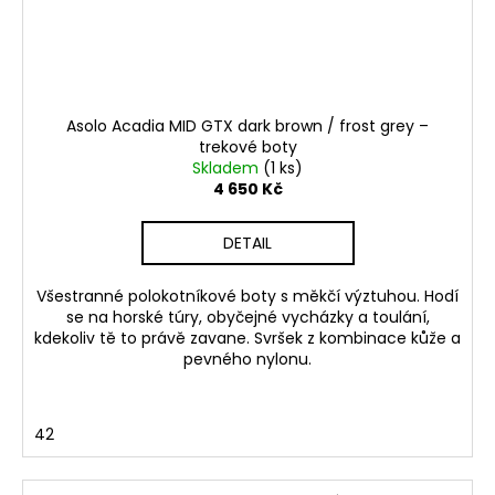
Asolo Acadia MID GTX dark brown / frost grey –
trekové boty
Skladem
(1 ks)
4 650 Kč
DETAIL
Všestranné polokotníkové boty s měkčí výztuhou. Hodí
se na horské túry, obyčejné vycházky a toulání,
kdekoliv tě to právě zavane. Svršek z kombinace kůže a
pevného nylonu.
42