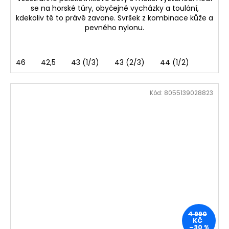
se na horské túry, obyčejné vycházky a toulání,
kdekoliv tě to právě zavane. Svršek z kombinace kůže a
pevného nylonu.
46
42,5
43 (1/3)
43 (2/3)
44 (1/2)
Kód:
8055139028823
4 990
KČ
–30 %