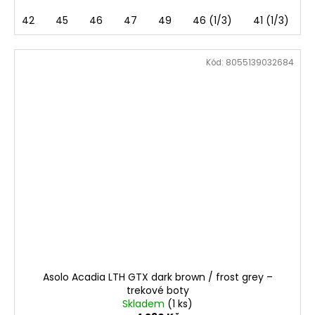
42
45
46
47
49
46 (1/3)
41 (1/3)
Kód:
8055139032684
Asolo Acadia LTH GTX dark brown / frost grey –
trekové boty
Skladem
(1 ks)