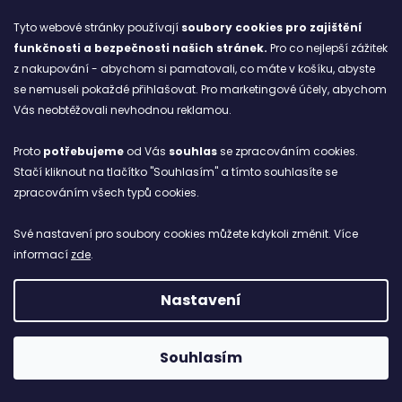
Nízké turistické boty s membránou GORE-TEX® pro
svižný pohyb v členitém terénu. Díky inovativní podešvi
Tyto webové stránky používají
soubory cookies
pro zajištění
a konstrukci podporující stabilitu získáš jistotu na
funkčnosti a bezpečnosti našich stránek.
Pro co nejlepší zážitek
krkolomných stezkách.
z nakupování - abychom si pamatovali, co máte v košíku, abyste
se nemuseli pokaždé přihlašovat. Pro marketingové účely, abychom
Vás neobtěžovali nevhodnou reklamou.
42
45
46
47
46 (1/3)
41 (1/3)
40 (2/3
Proto
potřebujeme
od Vás
souhlas
se zpracováním cookies.
Stačí kliknout na tlačítko "Souhlasím" a tímto souhlasíte se
Kód:
8055139025327
zpracováním všech typů cookies.
Své nastavení pro soubory cookies můžete kdykoli změnit. Více
informací
zde
.
Nastavení
Souhlasím
4 790
KČ