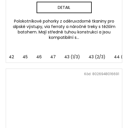
DETAIL
Polokotníkové pohorky z oděruvzdorné tkaniny pro
alpské výstupy, via ferraty a náročné treky s těžším
batohem. Mají středně tuhou konstrukci a jsou
kompatibilní s...
42
45
46
47
43 (1/3)
43 (2/3)
44 (1/
Kód:
8026948016691