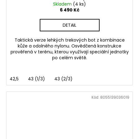
Skladem
(4 ks)
6 490 Kč
DETAIL
Taktická verze lehkých trekových bot z kombinace
kůže a odolného nylonu. Osvědčená konstrukce
prověřená v terénu, kterou využívají speciální jednotky
po celém světě.
42,5
43 (1/3)
43 (2/3)
Kód:
8055139036019