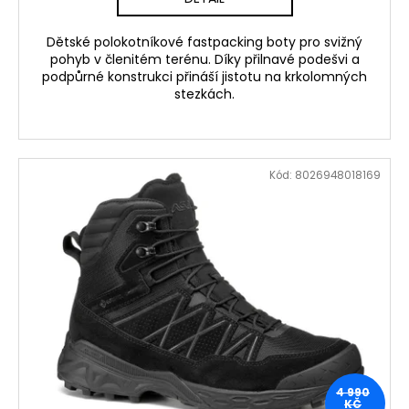
Dětské polokotníkové fastpacking boty pro svižný
pohyb v členitém terénu. Díky přilnavé podešvi a
podpůrné konstrukci přináší jistotu na krkolomných
stezkách.
Kód:
8026948018169
4 990
KČ