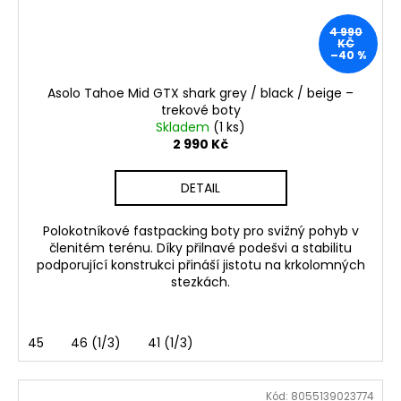
4 990
KČ
–40 %
Asolo Tahoe Mid GTX shark grey / black / beige –
trekové boty
Skladem
(1 ks)
2 990 Kč
DETAIL
Polokotníkové fastpacking boty pro svižný pohyb v
členitém terénu. Díky přilnavé podešvi a stabilitu
podporující konstrukci přináší jistotu na krkolomných
stezkách.
45
46 (1/3)
41 (1/3)
Kód:
8055139023774