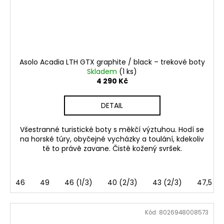
Asolo Acadia LTH GTX graphite / black – trekové boty
Skladem
(1 ks)
4 290 Kč
DETAIL
Všestranné turistické boty s měkčí výztuhou. Hodí se
na horské túry, obyčejné vycházky a toulání, kdekoliv
tě to právě zavane. Čistě kožený svršek.
46
49
46 (1/3)
40 (2/3)
43 (2/3)
47,5
Kód:
8026948008573