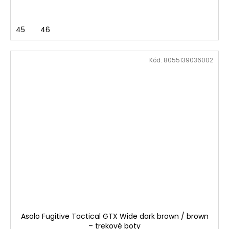
45
46
Kód:
8055139036002
Asolo Fugitive Tactical GTX Wide dark brown / brown
– trekové boty