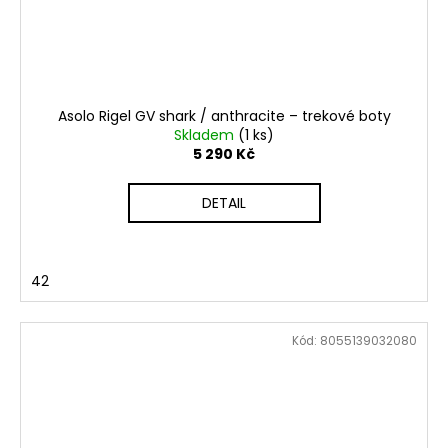
Asolo Rigel GV shark / anthracite – trekové boty
Skladem
(1 ks)
5 290 Kč
DETAIL
42
Kód:
8055139032080