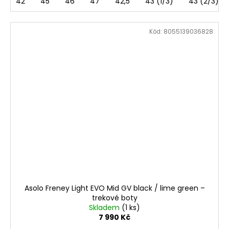
42
45
46
47
42,5
43 (1/3)
43 (2/3)
Kód:
8055139036828
Asolo Freney Light EVO Mid GV black / lime green –
trekové boty
Skladem
(1 ks)
7 990 Kč