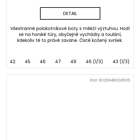
DETAIL
Všestranné polokotníkové boty s měkčí výztuhou. Hodí
se na horské túry, obyčejné vycházky a toulání,
kdekoliv tě to právě zavane. Čistě kožený svršek.
42
45
46
47
49
46 (1/3)
43 (1/3)
Kód:
8026948008535