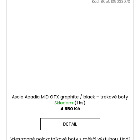
Kód:
8055139033070
Asolo Acadia MID GTX graphite / black – trekové boty
Skladem
(1 ks)
4 650 Kč
DETAIL
Všestranné polokotníkové boty s měkčí výztuhou. Hodí