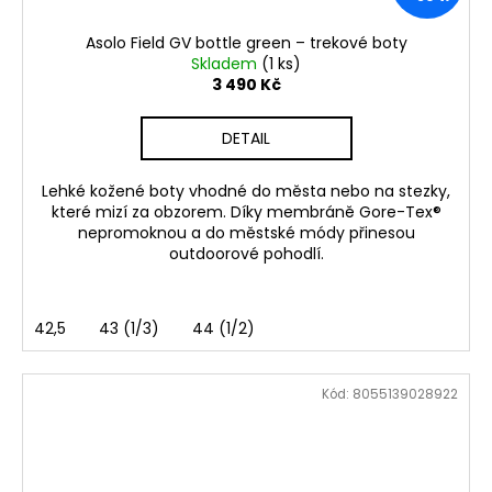
Asolo Field GV bottle green – trekové boty
Skladem
(1 ks)
3 490 Kč
DETAIL
Lehké kožené boty vhodné do města nebo na stezky,
které mizí za obzorem. Díky membráně Gore-Tex®
nepromoknou a do městské módy přinesou
outdoorové pohodlí.
42,5
43 (1/3)
44 (1/2)
Kód:
8055139028922