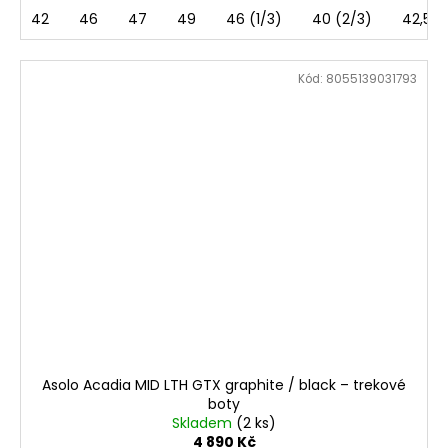
42
46
47
49
46 (1/3)
40 (2/3)
42,5
Kód:
8055139031793
Asolo Acadia MID LTH GTX graphite / black – trekové
boty
Skladem
(2 ks)
4 890 Kč