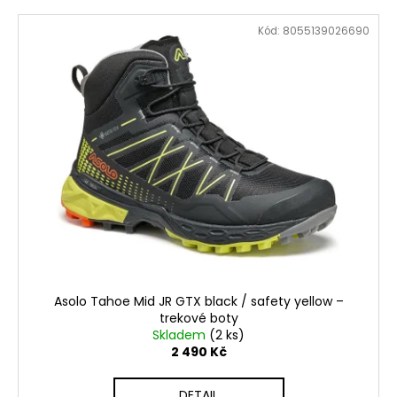
č
u
Kód:
8055139026690
j
e
m
e
PRIMIGI
2418511
1
898
Kč
Asolo Tahoe Mid JR GTX black / safety yellow –
trekové boty
Skladem
(2 ks)
2 490 Kč
DETAIL