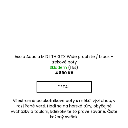
Asolo Acadia MID LTH GTX Wide graphite / black –
trekové boty
Skladem
(1 ks)
4 890 Kč
DETAIL
Všestranné polokotníkové boty s měkčí výztuhou, v
rozšířené verzi. Hodí se na horské túry, obyčejné
vycházky a toulání, kdekoliv tě to právě zavane. Čistě
kožený svršek.