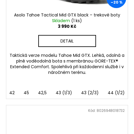
–20 %
Asolo Tahoe Tactical Mid GTX black – trekové boty
Skladem
(1 ks)
3 990 Kč
DETAIL
Taktická verze modelu Tahoe Mid GTX. Lehká, odolná a
plně voděodolná bota s membránou GORE-TEX®
Extended Comfort. Spolehlivá při každodenní službě i v
náročném terénu.
42
45
42,5
43 (1/3)
43 (2/3)
44 (1/2)
Kód:
8026948018732