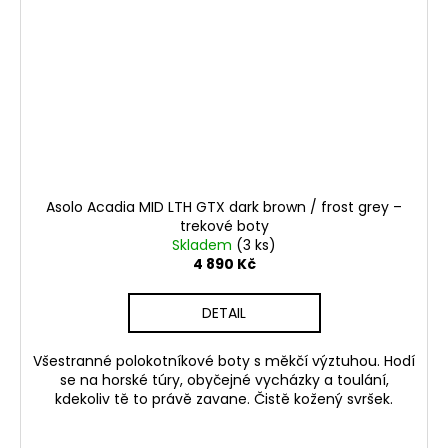
Asolo Acadia MID LTH GTX dark brown / frost grey –
trekové boty
Skladem
(3 ks)
4 890 Kč
DETAIL
Všestranné polokotníkové boty s měkčí výztuhou. Hodí
se na horské túry, obyčejné vycházky a toulání,
kdekoliv tě to právě zavane. Čistě kožený svršek.