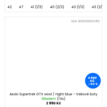
42
47
41 (1/3)
40 (2/3)
43 (1/3)
43 (2/3)
Kód:
8055139027413
4 990
KČ
–40 %
Asolo Supertrek GTX wool / night blue – trekové boty
Skladem
(1 ks)
2 990 Kč