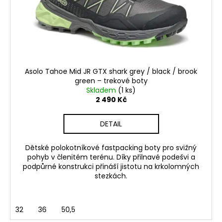
o
t
a
d
ů
j
u
í
k
t
t
?
ů
Asolo Tahoe Mid JR GTX shark grey / black / brook
green – trekové boty
Skladem
(1 ks)
2 490 Kč
HLEDAT
DETAIL
Dětské polokotníkové fastpacking boty pro svižný
D
pohyb v členitém terénu. Díky přilnavé podešvi a
podpůrné konstrukci přináší jistotu na krkolomných
o
stezkách.
p
o
r
32
36
50,5
u