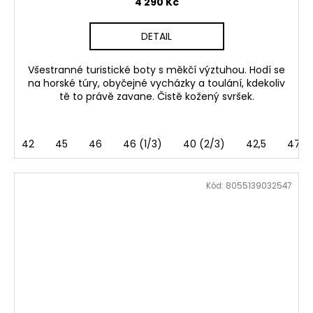
4 290 Kč
DETAIL
Všestranné turistické boty s měkčí výztuhou. Hodí se
na horské túry, obyčejné vycházky a toulání, kdekoliv
tě to právě zavane. Čistě kožený svršek.
42
45
46
46 (1/3)
40 (2/3)
42,5
47,5
Kód:
8055139032547