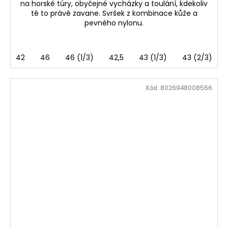
na horské túry, obyčejné vycházky a toulání, kdekoliv
tě to právě zavane. Svršek z kombinace kůže a
pevného nylonu.
42
46
46 (1/3)
42,5
43 (1/3)
43 (2/3)
Kód:
8026948008566