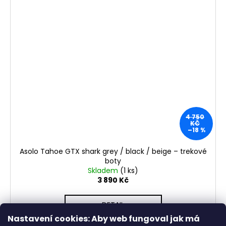
4 750
KČ
–18 %
Asolo Tahoe GTX shark grey / black / beige – trekové
boty
Skladem
(1 ks)
3 890 Kč
DETAIL
Nastavení cookies: Aby web fungoval jak má