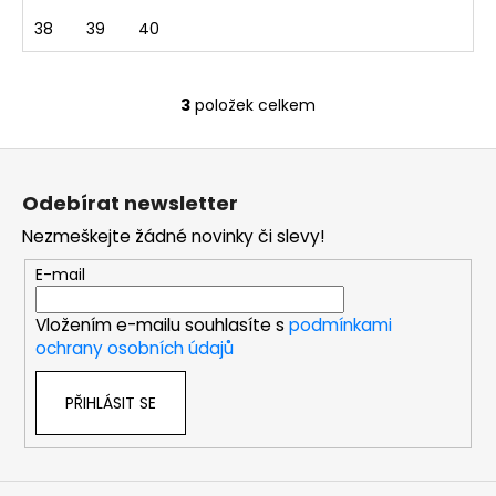
38
39
40
3
položek celkem
O
v
Z
l
á
á
Odebírat newsletter
d
p
a
Nezmeškejte žádné novinky či slevy!
a
c
t
E-mail
í
í
p
Vložením e-mailu souhlasíte s
podmínkami
r
ochrany osobních údajů
v
k
PŘIHLÁSIT SE
y
v
ý
p