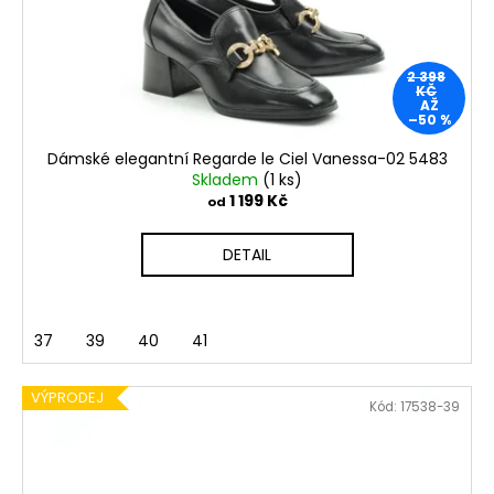
o
t
a
d
ů
j
u
2 398
í
KČ
k
AŽ
t
–50 %
t
?
ů
Dámské elegantní Regarde le Ciel Vanessa-02 5483
Skladem
(1 ks)
1 199 Kč
od
DETAIL
HLEDAT
37
39
40
41
D
o
p
VÝPRODEJ
Kód:
17538-39
o
r
u