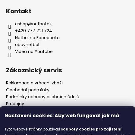
i
s
Kontakt
u
eshop
@
netbol.cz
+420 777 721 724
Netbol na Facebooku
obuvnetbol
Videa na Youtube
Zákaznický servis
Reklamace a vrácení zboží
Obchodní podmínky
Podmínky ochrany osobních údajů
Prodejny
Kontakty
Nastavení cookies: Aby web fungoval jak má
Značky
Tyto webové stránky používají
soubory cookies
pro zajištění