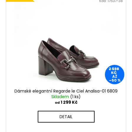
Kód:
17537-38
2 598
KČ
AŽ
–50 %
Dámské elegantní Regarde le Ciel Analisa-01 6809
Skladem
(1 ks)
1 299 Kč
od
DETAIL