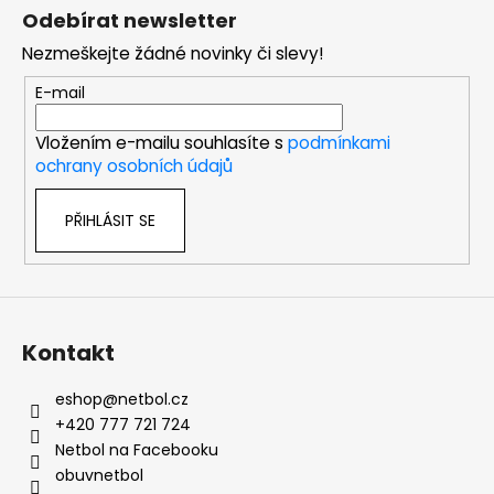
č
á
á
Odebírat newsletter
u
d
p
j
a
Nezmeškejte žádné novinky či slevy!
a
e
c
t
E-mail
m
í
í
e
p
Vložením e-mailu souhlasíte s
podmínkami
r
ochrany osobních údajů
v
PRIMIGI
k
2354811
PŘIHLÁSIT SE
y
1
v
498
ý
Kč
p
i
s
Kontakt
u
eshop
@
netbol.cz
+420 777 721 724
Netbol na Facebooku
obuvnetbol