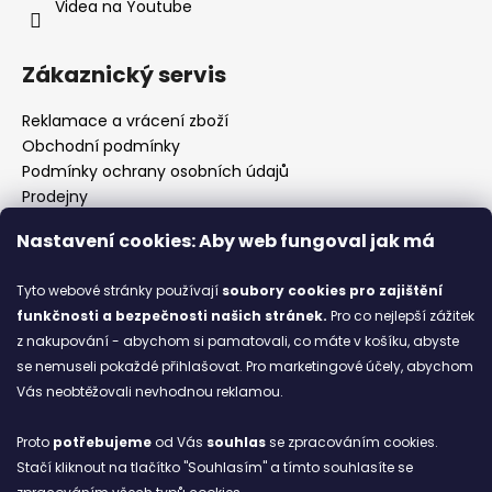
Videa na Youtube
Zákaznický servis
Reklamace a vrácení zboží
Obchodní podmínky
Podmínky ochrany osobních údajů
Prodejny
Kontakty
Nastavení cookies: Aby web fungoval jak má
Značky
Tyto webové stránky používají
soubory cookies
pro zajištění
funkčnosti a bezpečnosti našich stránek.
Pro co nejlepší zážitek
Blog
z nakupování - abychom si pamatovali, co máte v košíku, abyste
se nemuseli pokaždé přihlašovat. Pro marketingové účely, abychom
Ze starých bot staronové
Vás neobtěžovali nevhodnou reklamou.
6.2.2026
Proto
potřebujeme
od Vás
souhlas
se zpracováním cookies.
ARCHIV
Stačí kliknout na tlačítko "Souhlasím" a tímto souhlasíte se