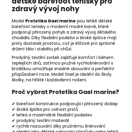
dětské barefoot tenisky pro
zdravý vývoj nohy
Model
Protetika Gael marine
jsou lehké dětské
barefoot tenisky v moderní modré barvě, které
podporují přirozený pohyb a zdravý vývoj dětského
chodidla. Díky flexibilní podešvi a široké špičce mají
prsty dostatek prostoru, což je klíčové pro správné
držení těla i stabilitu při chůzi.
Prodyšný textilní svršek zajišťuje komfort i během
teplejších dnů, zatímco pružné rychlošněrování s
brzdičkou umožňuje snadné obouvání a perfektní
přizpůsobení noze. Model Gael je ideální do školy,
školky, na hřiště i každodenní nošení.
Proč vybrat Protetika Gael marine?
✔ barefoot konstrukce podporující přirozený došlap
✔ široká špička pro volnost prstů
✔ lehká a maximálně flexibilní podešev
✔ prodyšný textilní materiál
✔ rychlé nazouvání díky pružnému šněrování
✔ ideální jako dětské celoroční přezůvky nebo lehká