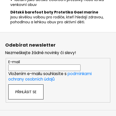
venkovní obuv
Dětské barefoot boty Protetika Gael marine
jsou skvělou volbou pro rodiče, kteří hledají zdravou,
pohodlnou a lehkou obuv pro aktivní děti.
Z
á
Odebírat newsletter
p
Nezmeškejte žádné novinky či slevy!
a
t
E-mail
í
Vložením e-mailu souhlasíte s
podmínkami
ochrany osobních údajů
PŘIHLÁSIT SE