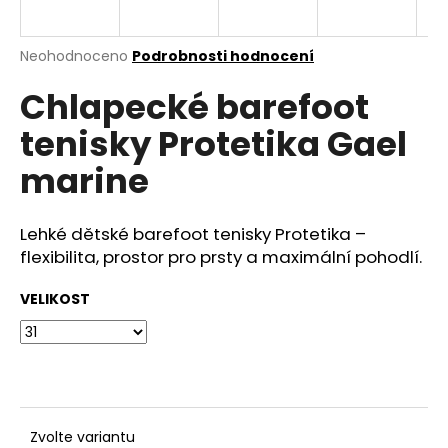
a
j
Průměrné
Neohodnoceno
Podrobnosti hodnocení
í
hodnocení
Chlapecké barefoot
produktu
t
je
?
tenisky Protetika Gael
0,0
z
marine
5
hvězdiček.
Lehké dětské barefoot tenisky Protetika –
HLEDAT
flexibilita, prostor pro prsty a maximální pohodlí.
VELIKOST
D
o
p
o
r
u
Zvolte variantu