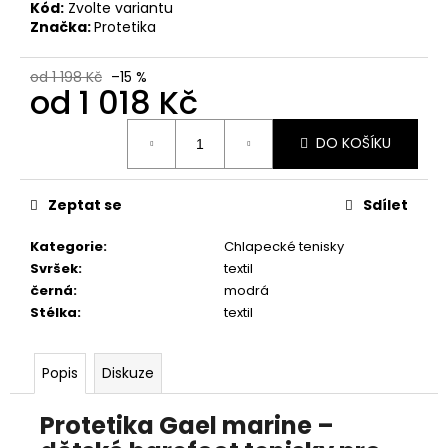
č
Kód:
Zvolte variantu
u
Značka:
Protetika
j
e
od 1 198 Kč
–15 %
m
od
1 018 Kč
e
Měrná
DO KOŠÍKU
cena:
RIEKER
44760-
35
Zeptat se
Sdílet
1
Kategorie
:
Chlapecké tenisky
998
Kč
Svršek
:
textil
černá
:
modrá
Stélka
:
textil
Popis
Diskuze
Protetika Gael marine –