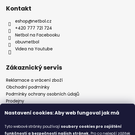
Kontakt
eshop
@
netbol.cz
+420 777 721 724
Netbol na Facebooku
obuvnetbol
Videa na Youtube
Zákaznický servis
Reklamace a vrácení zboží
Obchodní podmínky
Podmínky ochrany osobních údajů
Prodejny
Kontakty
Nastavení cookies: Aby web fungoval jak má
Značky
Tyto webové stránky používají
soubory cookies
pro zajištění
funkčnosti a bezpečnosti našich stránek.
Pro co nejlepší zážitek