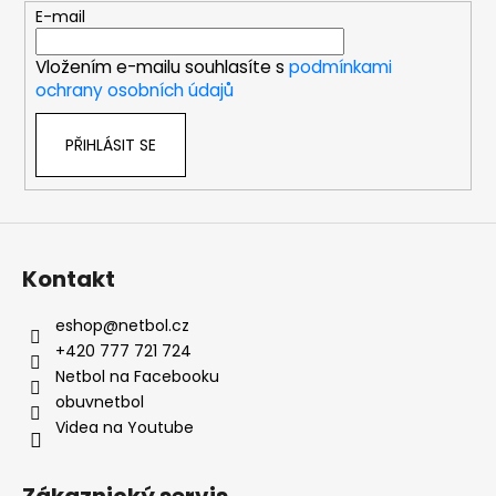
t
E-mail
í
Vložením e-mailu souhlasíte s
podmínkami
ochrany osobních údajů
PŘIHLÁSIT SE
Kontakt
eshop
@
netbol.cz
+420 777 721 724
Netbol na Facebooku
obuvnetbol
Videa na Youtube
Zákaznický servis