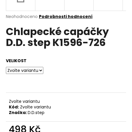
a
j
Průměrné
Neohodnoceno
Podrobnosti hodnocení
í
hodnocení
Chlapecké capáčky
produktu
t
je
?
D.D. step K1596-726
0,0
z
5
hvězdiček.
VELIKOST
HLEDAT
D
o
Zvolte variantu
p
Kód:
Zvolte variantu
o
Značka:
D.D.step
r
u
498 Kč