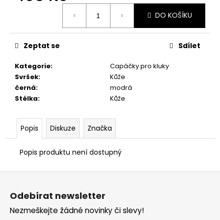
č
Měrná
u
DO KOŠÍKU
cena:
j
e
m
Zeptat se
Sdílet
e
Kategorie
:
Capáčky pro kluky
Svršek
:
Kůže
PRIMIGI
černá
:
modrá
2411200
Stélka
:
Kůže
1
298
Kč
Popis
Diskuze
Značka
Popis produktu není dostupný
Z
á
Odebírat newsletter
p
Nezmeškejte žádné novinky či slevy!
a