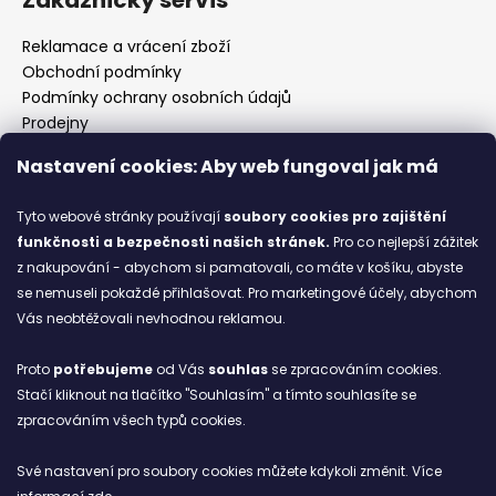
Reklamace a vrácení zboží
Obchodní podmínky
Podmínky ochrany osobních údajů
Prodejny
Kontakty
Nastavení cookies: Aby web fungoval jak má
Značky
Tyto webové stránky používají
soubory cookies
pro zajištění
funkčnosti a bezpečnosti našich stránek.
Pro co nejlepší zážitek
Blog
z nakupování - abychom si pamatovali, co máte v košíku, abyste
se nemuseli pokaždé přihlašovat. Pro marketingové účely, abychom
Ze starých bot staronové
Vás neobtěžovali nevhodnou reklamou.
6.2.2026
Proto
potřebujeme
od Vás
souhlas
se zpracováním cookies.
ARCHIV
Stačí kliknout na tlačítko "Souhlasím" a tímto souhlasíte se
zpracováním všech typů cookies.
Facebook
Své nastavení pro soubory cookies můžete kdykoli změnit. Více