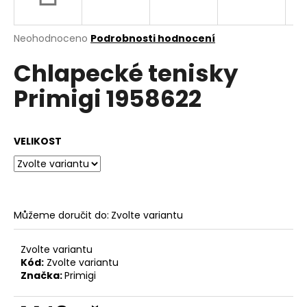
a
j
Průměrné
Neohodnoceno
Podrobnosti hodnocení
í
hodnocení
Chlapecké tenisky
produktu
t
je
?
Primigi 1958622
0,0
z
5
hvězdiček.
VELIKOST
HLEDAT
Můžeme doručit do:
Zvolte variantu
D
o
p
Zvolte variantu
o
Kód:
Zvolte variantu
Značka:
Primigi
r
u