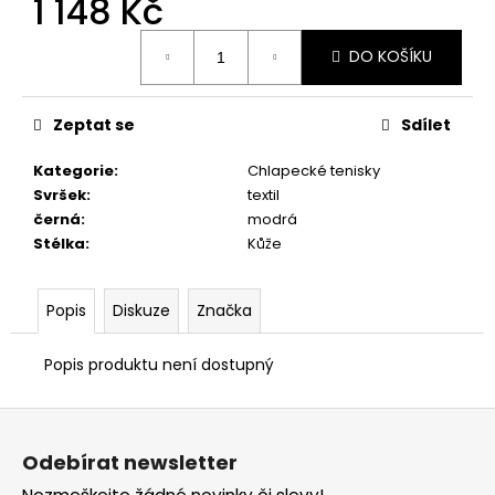
1 148 Kč
č
u
Měrná
j
DO KOŠÍKU
cena:
e
m
e
Zeptat se
Sdílet
Kategorie
:
Chlapecké tenisky
PRIMIGI
Svršek
:
textil
2418511
černá
:
modrá
1
Stélka
:
Kůže
898
Kč
Popis
Diskuze
Značka
Popis produktu není dostupný
Z
á
Odebírat newsletter
p