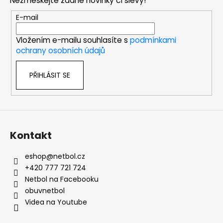
Nezmeškejte žádné novinky či slevy!
a
t
E-mail
í
Vložením e-mailu souhlasíte s
podmínkami
ochrany osobních údajů
PŘIHLÁSIT SE
Kontakt
eshop
@
netbol.cz
+420 777 721 724
Netbol na Facebooku
obuvnetbol
Videa na Youtube