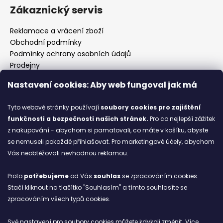
Zákaznický servis
Reklamace a vrácení zboží
Obchodní podmínky
Podmínky ochrany osobních údajů
Prodejny
Kontakty
Nastavení cookies: Aby web fungoval jak má
Značky
Tyto webové stránky používají
soubory cookies
pro zajištění
funkčnosti a bezpečnosti našich stránek.
Pro co nejlepší zážitek
Blog
z nakupování - abychom si pamatovali, co máte v košíku, abyste
se nemuseli pokaždé přihlašovat. Pro marketingové účely, abychom
Ze starých bot staronové
Vás neobtěžovali nevhodnou reklamou.
6.2.2026
Proto
potřebujeme
od Vás
souhlas
se zpracováním cookies.
ARCHIV
Stačí kliknout na tlačítko "Souhlasím" a tímto souhlasíte se
zpracováním všech typů cookies.
Facebook
Své nastavení pro soubory cookies můžete kdykoli změnit. Více