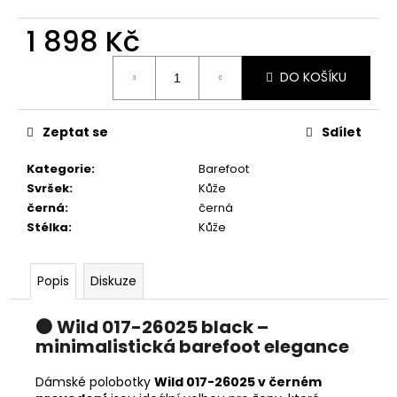
č
u
1 898 Kč
j
e
Měrná
DO KOŠÍKU
m
cena:
e
Zeptat se
Sdílet
DÁMSKÉ
ŽABKY
Kategorie
:
Barefoot
TAMARIS
Svršek
:
Kůže
1-
černá
:
černá
27509-
46
Stélka
:
Kůže
001
BLACK
1
Popis
Diskuze
328
Kč
⚫ Wild 017-26025 black –
Původně:
1
minimalistická barefoot elegance
898
Kč
Dámské polobotky
Wild 017-26025 v černém