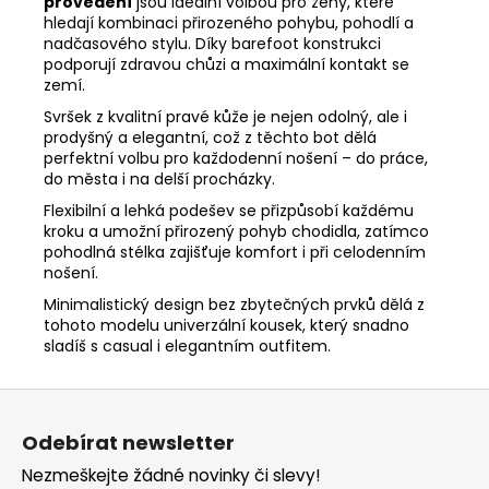
provedení
jsou ideální volbou pro ženy, které
hledají kombinaci přirozeného pohybu, pohodlí a
nadčasového stylu. Díky barefoot konstrukci
podporují zdravou chůzi a maximální kontakt se
zemí.
Svršek z kvalitní pravé kůže je nejen odolný, ale i
prodyšný a elegantní, což z těchto bot dělá
perfektní volbu pro každodenní nošení – do práce,
do města i na delší procházky.
Flexibilní a lehká podešev se přizpůsobí každému
kroku a umožní přirozený pohyb chodidla, zatímco
pohodlná stélka zajišťuje komfort i při celodenním
nošení.
Minimalistický design bez zbytečných prvků dělá z
tohoto modelu univerzální kousek, který snadno
sladíš s casual i elegantním outfitem.
Z
á
Odebírat newsletter
p
Nezmeškejte žádné novinky či slevy!
a