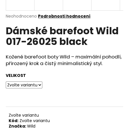
a
j
Průměrné
Neohodnoceno
Podrobnosti hodnocení
í
hodnocení
Dámské barefoot Wild
produktu
t
je
?
017-26025 black
0,0
z
5
hvězdiček.
Kožené barefoot boty Wild – maximální pohodlí,
přirozený krok a čistý minimalistický styl.
HLEDAT
VELIKOST
D
o
p
o
Zvolte variantu
r
Kód:
Zvolte variantu
u
Značka:
Wild