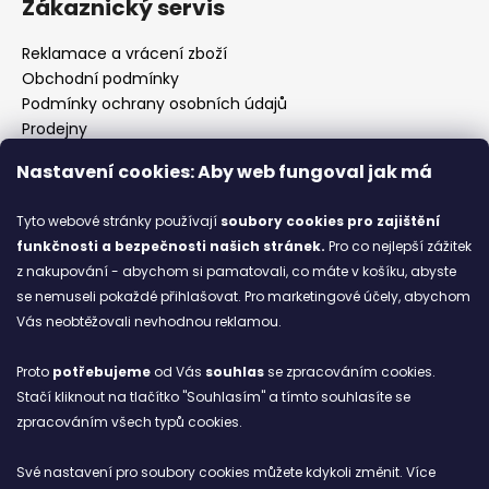
Zákaznický servis
Reklamace a vrácení zboží
Obchodní podmínky
Podmínky ochrany osobních údajů
Prodejny
Kontakty
Nastavení cookies: Aby web fungoval jak má
Značky
Tyto webové stránky používají
soubory cookies
pro zajištění
funkčnosti a bezpečnosti našich stránek.
Pro co nejlepší zážitek
Blog
z nakupování - abychom si pamatovali, co máte v košíku, abyste
se nemuseli pokaždé přihlašovat. Pro marketingové účely, abychom
Ze starých bot staronové
Vás neobtěžovali nevhodnou reklamou.
6.2.2026
Proto
potřebujeme
od Vás
souhlas
se zpracováním cookies.
ARCHIV
Stačí kliknout na tlačítko "Souhlasím" a tímto souhlasíte se
zpracováním všech typů cookies.
Facebook
Své nastavení pro soubory cookies můžete kdykoli změnit. Více