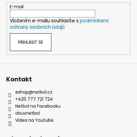
t
E-mail
í
Vložením e-mailu souhlasíte s
podmínkami
ochrany osobních údajů
PŘIHLÁSIT SE
Kontakt
eshop
@
netbol.cz
+420 777 721 724
Netbol na Facebooku
obuvnetbol
Videa na Youtube