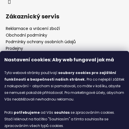
Zákaznický servis
Reklamace a vrácení zboží
Obchodní podmínky
Podmínky ochrany osobních údajů
Prodejny
Kontakty
Nastavení cookies: Aby web fungoval jak má
Značky
Tyto webové stránky používají
soubory cookies
pro zajištění
funkčnosti a bezpečnosti našich stránek.
Pro co nejlepší zážitek
Blog
z nakupování - abychom si pamatovali, co máte v košíku, abyste
se nemuseli pokaždé přihlašovat. Pro marketingové účely, abychom
Ze starých bot staronové
Vás neobtěžovali nevhodnou reklamou.
6.2.2026
Proto
potřebujeme
od Vás
souhlas
se zpracováním cookies.
ARCHIV
Stačí kliknout na tlačítko "Souhlasím" a tímto souhlasíte se
zpracováním všech typů cookies.