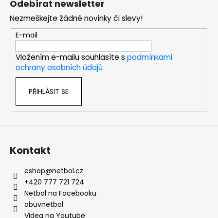
Odebírat newsletter
p
Nezmeškejte žádné novinky či slevy!
a
t
E-mail
í
Vložením e-mailu souhlasíte s
podmínkami
ochrany osobních údajů
PŘIHLÁSIT SE
Kontakt
eshop
@
netbol.cz
+420 777 721 724
Netbol na Facebooku
obuvnetbol
Videa na Youtube