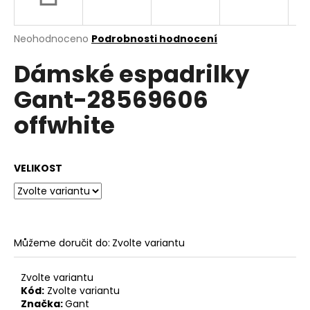
a
j
Průměrné
Neohodnoceno
Podrobnosti hodnocení
í
hodnocení
Dámské espadrilky
produktu
t
je
?
Gant-28569606
0,0
z
offwhite
5
hvězdiček.
HLEDAT
VELIKOST
D
o
Můžeme doručit do:
Zvolte variantu
p
o
Zvolte variantu
r
Kód:
Zvolte variantu
u
Značka:
Gant