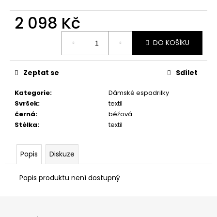
č
u
2 098 Kč
j
e
Měrná
m
DO KOŠÍKU
cena:
e
Zeptat se
Sdílet
PÁNSKÉ
POLOBOTKY
Kategorie
:
Dámské espadrilky
BUGATTI
Svršek
:
textil
311-
černá
:
béžová
A311U-
4000-
Stélka
:
textil
6300
2
398
Popis
Diskuze
Kč
Popis produktu není dostupný
Z
á