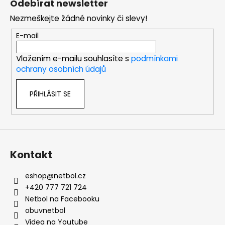
Odebírat newsletter
p
Nezmeškejte žádné novinky či slevy!
a
t
E-mail
í
Vložením e-mailu souhlasíte s
podmínkami
ochrany osobních údajů
PŘIHLÁSIT SE
Kontakt
eshop
@
netbol.cz
+420 777 721 724
Netbol na Facebooku
obuvnetbol
Videa na Youtube