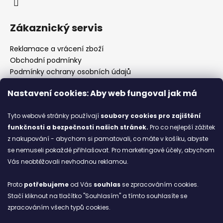
Zákaznický servis
Reklamace a vrácení zboží
Obchodní podmínky
Podmínky ochrany osobních údajů
Prodejny
Nastavení cookies: Aby web fungoval jak má
Kontakty
Značky
Tyto webové stránky používají
soubory cookies
pro zajištění
funkčnosti a bezpečnosti našich stránek.
Pro co nejlepší zážitek
z nakupování - abychom si pamatovali, co máte v košíku, abyste
Blog
se nemuseli pokaždé přihlašovat. Pro marketingové účely, abychom
Vás neobtěžovali nevhodnou reklamou.
Ze starých bot staronové
6.2.2026
Proto
potřebujeme
od Vás
souhlas
se zpracováním cookies.
Stačí kliknout na tlačítko "Souhlasím" a tímto souhlasíte se
ARCHIV
zpracováním všech typů cookies.