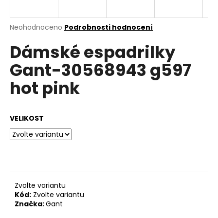
a
j
Průměrné
Neohodnoceno
Podrobnosti hodnocení
í
hodnocení
Dámské espadrilky
produktu
t
je
?
Gant-30568943 g597
0,0
z
hot pink
5
hvězdiček.
HLEDAT
VELIKOST
D
o
p
Zvolte variantu
o
Kód:
Zvolte variantu
r
Značka:
Gant
u