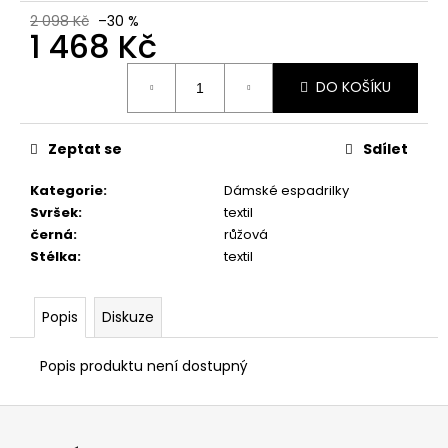
č
2 098 Kč
–30 %
u
1 468 Kč
j
e
Měrná
DO KOŠÍKU
m
cena:
e
Zeptat se
Sdílet
PRIMIGI
2418511
Kategorie
:
Dámské espadrilky
Svršek
:
textil
1
898
černá
:
růžová
Kč
Stélka
:
textil
Popis
Diskuze
Popis produktu není dostupný
Z
á