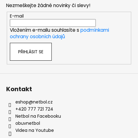
p
Nezmeškejte žádné novinky či slevy!
a
t
E-mail
í
Vložením e-mailu souhlasíte s
podmínkami
ochrany osobních údajů
PŘIHLÁSIT SE
Kontakt
eshop
@
netbol.cz
+420 777 721 724
Netbol na Facebooku
obuvnetbol
Videa na Youtube