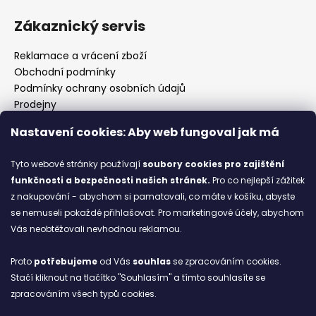
Zákaznický servis
Reklamace a vrácení zboží
Obchodní podmínky
Podmínky ochrany osobních údajů
Prodejny
Kontakty
Nastavení cookies: Aby web fungoval jak má
Značky
Tyto webové stránky používají
soubory cookies
pro zajištění
funkčnosti a bezpečnosti našich stránek.
Pro co nejlepší zážitek
Blog
z nakupování - abychom si pamatovali, co máte v košíku, abyste
se nemuseli pokaždé přihlašovat. Pro marketingové účely, abychom
Ze starých bot staronové
Vás neobtěžovali nevhodnou reklamou.
6.2.2026
Proto
potřebujeme
od Vás
souhlas
se zpracováním cookies.
ARCHIV
Stačí kliknout na tlačítko "Souhlasím" a tímto souhlasíte se
zpracováním všech typů cookies.