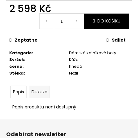
č
2 598 Kč
u
j
Měrná
e
DO KOŠÍKU
cena:
m
e
Zeptat se
Sdílet
PRIMIGI
Kategorie
:
Dámské kotníkové boty
2418511
Svršek
:
Kůže
1
černá
:
hnědá
898
Stélka
:
textil
Kč
Popis
Diskuze
Popis produktu není dostupný
Z
á
Odebírat newsletter