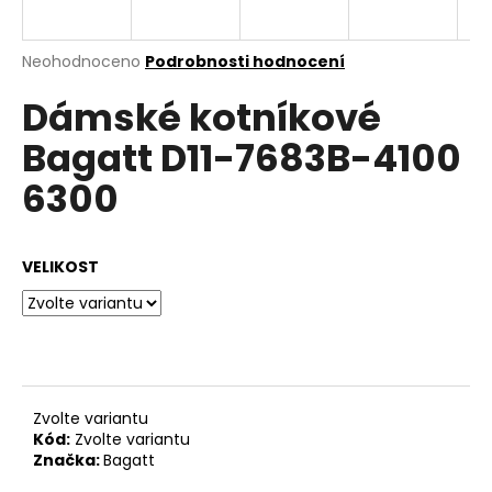
a
j
Průměrné
Neohodnoceno
Podrobnosti hodnocení
í
hodnocení
Dámské kotníkové
produktu
t
je
?
Bagatt D11-7683B-4100
0,0
z
6300
5
hvězdiček.
HLEDAT
VELIKOST
D
o
p
Zvolte variantu
o
Kód:
Zvolte variantu
r
Značka:
Bagatt
u