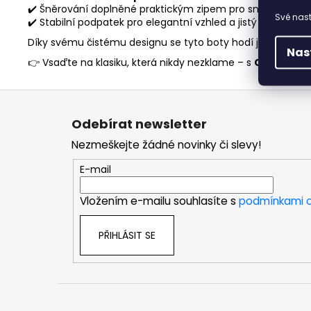
✔️ Šněrování doplněné praktickým zipem pro snadné obo
Své nast
✔️ Stabilní podpatek pro elegantní vzhled a jistý krok
Díky svému čistému designu se tyto boty hodí jak k ležér
Nas
👉 Vsaďte na klasiku, která nikdy nezklame – s
Caprice
!
Z
á
Odebírat newsletter
p
Nezmeškejte žádné novinky či slevy!
a
t
E-mail
í
Vložením e-mailu souhlasíte s
podmínkami o
PŘIHLÁSIT SE