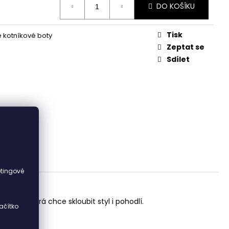
DO KOŠÍKU
Tisk
kotníkové boty
Zeptat se
Sdílet
i
etingové
 ženu, která chce skloubit styl i pohodlí.
ačítko