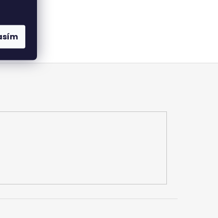
 na večer.
asím