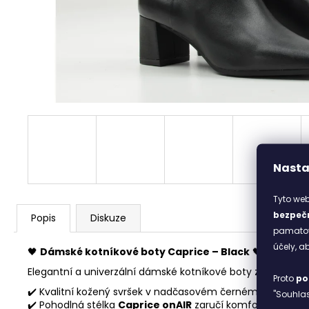
ITACA BEIGE
2 690 Kč
Nasta
Tyto web
bezpečn
Popis
Diskuze
pamatova
účely, 
🖤
Dámské kotníkové boty Caprice – Black
🖤
Elegantní a univerzální dámské kotníkové boty značky
Cap
Proto
po
✔️ Kvalitní kožený svršek v nadčasovém černém proveden
"Souhlas
✔️ Pohodlná stélka
Caprice onAIR
zaručí komfort po celý