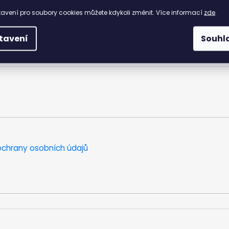
uvání
avení pro soubory cookies můžete kdykoli změnit. Více informací
zde
.
nímu městskému outfitu, tak k elegantnímu oblečení do práce či
tavení
Souhl
chrany osobních údajů