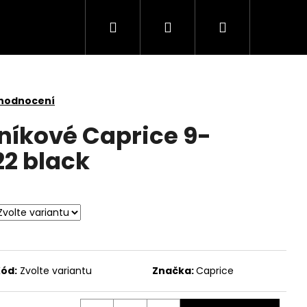
Hledat
Přihlášení
Nákupní
košík
 hodnocení
íkové Caprice 9-
2 black
ód:
Zvolte variantu
Značka:
Caprice
5