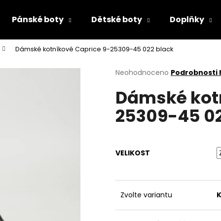
Pánské boty
Dětské boty
Doplňky
Dámské kotníkové Caprice 9-25309-45 022 black
Co potřebujete najít?
Průměrné
Neohodnoceno
Podrobnosti
hodnocení
Dámské kotn
produktu
HLEDAT
je
25309-45 02
0,0
z
5
Doporučujeme
hvězdiček.
VELIKOST
Zvolte variantu
K
PRIMIGI 2418511
RIEKER 44760-3