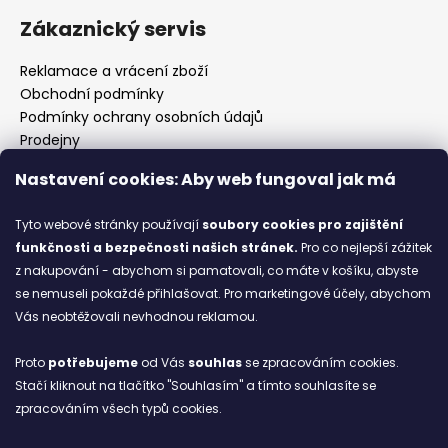
Zákaznický servis
Reklamace a vrácení zboží
Obchodní podmínky
Podmínky ochrany osobních údajů
Prodejny
Kontakty
Nastavení cookies: Aby web fungoval jak má
Značky
Tyto webové stránky používají
soubory cookies
pro zajištění
funkčnosti a bezpečnosti našich stránek.
Pro co nejlepší zážitek
Blog
z nakupování - abychom si pamatovali, co máte v košíku, abyste
se nemuseli pokaždé přihlašovat. Pro marketingové účely, abychom
Ze starých bot staronové
Vás neobtěžovali nevhodnou reklamou.
6.2.2026
Proto
potřebujeme
od Vás
souhlas
se zpracováním cookies.
ARCHIV
Stačí kliknout na tlačítko "Souhlasím" a tímto souhlasíte se
zpracováním všech typů cookies.