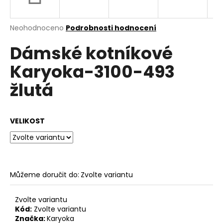
a
j
Průměrné
Neohodnoceno
Podrobnosti hodnocení
í
hodnocení
Dámské kotníkové
produktu
t
je
?
Karyoka-3100-493
0,0
z
žlutá
5
hvězdiček.
HLEDAT
VELIKOST
D
o
Můžeme doručit do:
Zvolte variantu
p
o
Zvolte variantu
r
Kód:
Zvolte variantu
u
Značka:
Karyoka