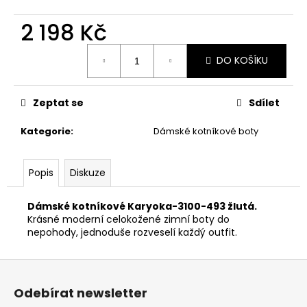
č
u
2 198 Kč
j
e
Měrná
m
DO KOŠÍKU
cena:
e
Zeptat se
Sdílet
PRIMIGI
2411200
Kategorie
:
Dámské kotníkové boty
1
298
Kč
Popis
Diskuze
Dámské kotníkové Karyoka-3100-493 žlutá.
Krásné moderní celokožené zimní boty do
nepohody, jednoduše rozveselí každý outfit.
Z
á
Odebírat newsletter
p