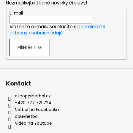
Nezmeškejte žádné novinky či slevy!
a
t
E-mail
í
Vložením e-mailu souhlasíte s
podmínkami
ochrany osobních údajů
PŘIHLÁSIT SE
Kontakt
eshop
@
netbol.cz
+420 777 721 724
Netbol na Facebooku
obuvnetbol
Videa na Youtube