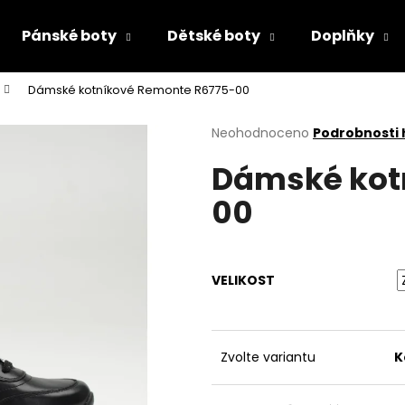
Pánské boty
Dětské boty
Doplňky
Dámské kotníkové Remonte R6775-00
Co potřebujete najít?
Průměrné
Neohodnoceno
Podrobnosti
hodnocení
Dámské kot
produktu
HLEDAT
je
00
0,0
z
5
Doporučujeme
hvězdiček.
VELIKOST
Zvolte variantu
K
CHLAPECKÉ SANDÁLY PRIMIGI 7893300
PRIMIGI 2418511