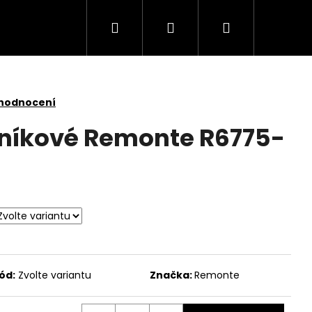
Hledat
Přihlášení
Nákupní
košík
 hodnocení
níkové Remonte R6775-
ód:
Zvolte variantu
Značka:
Remonte