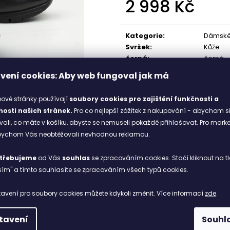
2 998 Kč
698 Kč
1 898 Kč
Původně:
998 Kč
Měrná
cena:
Kategorie
:
Dámské 
Svršek
:
Kůže
černá
:
černá
Stélka
:
textil
vení cookies: Aby web fungoval jak má
ové stránky používají
soubory cookies
pro zajištění funkčnosti a
osti našich stránek.
Pro co nejlepší zážitek z nakupování - abychom s
li, co máte v košíku, abyste se nemuseli pokaždé přihlašovat. Pro mark
abychom Vás neobtěžovali nevhodnou reklamou.
třebujeme
od Vás
souhlas
se zpracováním cookies. Stačí kliknout na tl
ím" a tímto souhlasíte se zpracováním všech typů cookies.
avení pro soubory cookies můžete kdykoli změnit. Více informací
zde
.
tavení
Souhl