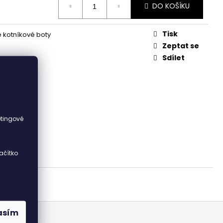
DO KOŠÍKU
Tisk
kotníkové boty
Zeptat se
Sdílet
i
etingové
ačítko
asím