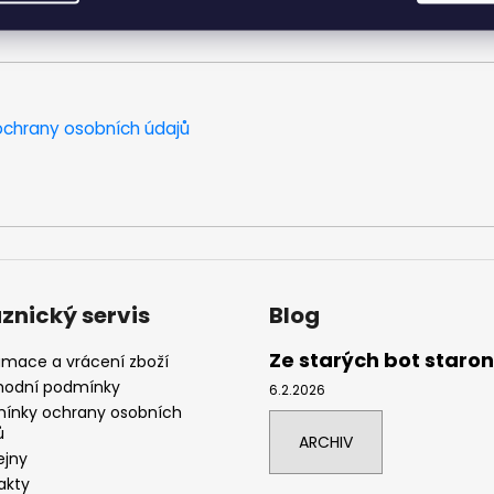
chrany osobních údajů
znický servis
Blog
Ze starých bot staro
amace a vrácení zboží
odní podmínky
6.2.2026
ínky ochrany osobních
ů
ARCHIV
ejny
akty