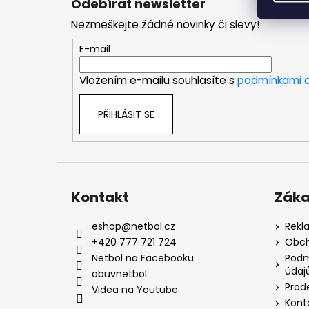
Odebírat newsletter
p
Nezmeškejte žádné novinky či slevy!
a
t
E-mail
í
Vložením e-mailu souhlasíte s
podmínkami o
PŘIHLÁSIT SE
Kontakt
Záka
eshop
@
netbol.cz
Rekl
+420 777 721 724
Obch
Netbol na Facebooku
Podm
údaj
obuvnetbol
Prod
Videa na Youtube
Kont