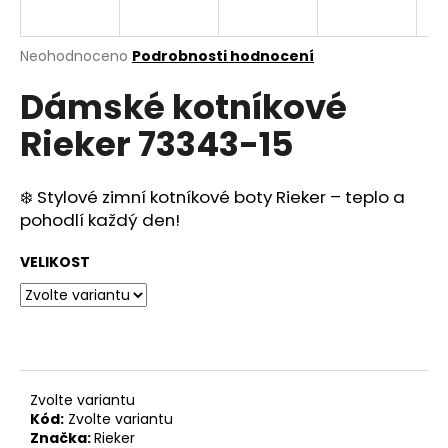
a
j
Průměrné
Neohodnoceno
Podrobnosti hodnocení
í
hodnocení
Dámské kotníkové
produktu
t
je
?
Rieker 73343-15
0,0
z
5
hvězdiček.
❄️ Stylové zimní kotníkové boty Rieker – teplo a
pohodlí každý den!
HLEDAT
VELIKOST
D
o
p
o
Zvolte variantu
r
Kód:
Zvolte variantu
u
Značka:
Rieker