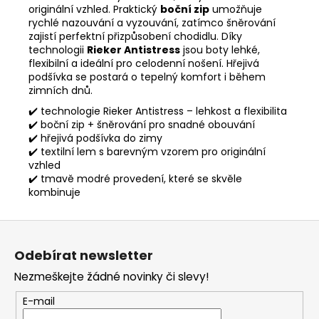
originální vzhled. Praktický
boční zip
umožňuje
rychlé nazouvání a vyzouvání, zatímco šněrování
zajistí perfektní přizpůsobení chodidlu. Díky
technologii
Rieker Antistress
jsou boty lehké,
flexibilní a ideální pro celodenní nošení. Hřejivá
podšívka se postará o tepelný komfort i během
zimních dnů.
✔️ technologie Rieker Antistress – lehkost a flexibilita
✔️ boční zip + šněrování pro snadné obouvání
✔️ hřejivá podšívka do zimy
✔️ textilní lem s barevným vzorem pro originální
vzhled
✔️ tmavě modré provedení, které se skvěle
kombinuje
Z
á
Odebírat newsletter
p
Nezmeškejte žádné novinky či slevy!
a
t
E-mail