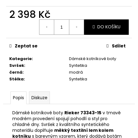
č
u
2 398 Kč
j
e
Měrná
DO KOŠÍKU
m
cena:
e
Zeptat se
Sdílet
RIEKER
44760-
Kategorie
:
Dámské kotníkové boty
35
Svršek
:
Syntetika
1
černá
:
modrá
998
Stélka
:
Syntetika
Kč
Popis
Diskuze
Dámské kotníkové boty
Rieker 73343-15
v tmavě
modrém provedení spojují pohodlí a styl pro
chladné dny. Svršek z kvalitního syntetického
materiálu doplňuje
měkký textilní lem kolem
kotníku
s barevným vzorem, který dodává botám