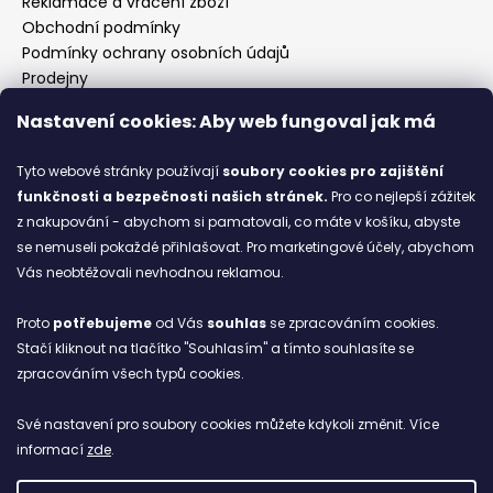
Reklamace a vrácení zboží
Obchodní podmínky
Podmínky ochrany osobních údajů
Prodejny
Kontakty
Nastavení cookies: Aby web fungoval jak má
Značky
Tyto webové stránky používají
soubory cookies
pro zajištění
funkčnosti a bezpečnosti našich stránek.
Pro co nejlepší zážitek
Blog
z nakupování - abychom si pamatovali, co máte v košíku, abyste
se nemuseli pokaždé přihlašovat. Pro marketingové účely, abychom
Ze starých bot staronové
Vás neobtěžovali nevhodnou reklamou.
6.2.2026
Proto
potřebujeme
od Vás
souhlas
se zpracováním cookies.
ARCHIV
Stačí kliknout na tlačítko "Souhlasím" a tímto souhlasíte se
zpracováním všech typů cookies.
Facebook
Své nastavení pro soubory cookies můžete kdykoli změnit. Více
informací
zde
.