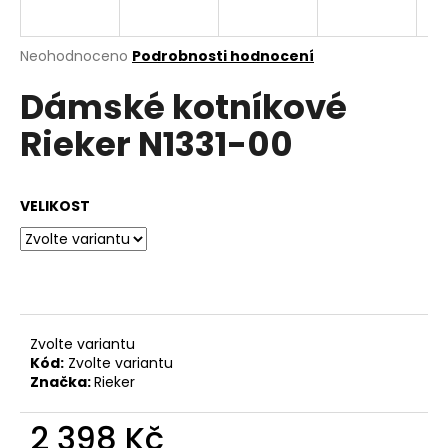
a
j
Průměrné
Neohodnoceno
Podrobnosti hodnocení
í
hodnocení
Dámské kotníkové
produktu
t
je
?
Rieker N1331-00
0,0
z
5
hvězdiček.
VELIKOST
HLEDAT
D
o
Zvolte variantu
p
Kód:
Zvolte variantu
o
Značka:
Rieker
r
u
2 398 Kč