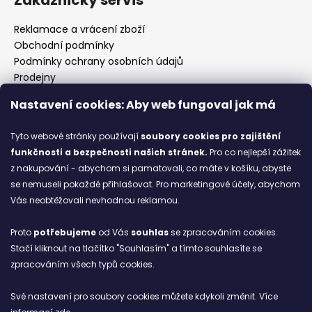
Reklamace a vrácení zboží
Obchodní podmínky
Podmínky ochrany osobních údajů
Prodejny
Kontakty
Nastavení cookies: Aby web fungoval jak má
Značky
Tyto webové stránky používají
soubory cookies
pro zajištění
funkčnosti a bezpečnosti našich stránek.
Pro co nejlepší zážitek
Blog
z nakupování - abychom si pamatovali, co máte v košíku, abyste
se nemuseli pokaždé přihlašovat. Pro marketingové účely, abychom
Ze starých bot staronové
Vás neobtěžovali nevhodnou reklamou.
6.2.2026
Proto
potřebujeme
od Vás
souhlas
se zpracováním cookies.
ARCHIV
Stačí kliknout na tlačítko "Souhlasím" a tímto souhlasíte se
zpracováním všech typů cookies.
Facebook
Své nastavení pro soubory cookies můžete kdykoli změnit. Více