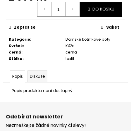
č
Měrná
u
DO KOŠÍKU
cena:
j
e
m
Zeptat se
Sdílet
e
Kategorie
:
Dámské kotníkové boty
Svršek
:
Kůže
ZDRAVOTNÍ
černá
:
černá
OBUV
Stélka
:
textil
PETER
LEGWOOD
DOLPHIN
Popis
Diskuze
1
498
Kč
Popis produktu není dostupný
Z
á
Odebírat newsletter
p
Nezmeškejte žádné novinky či slevy!
a