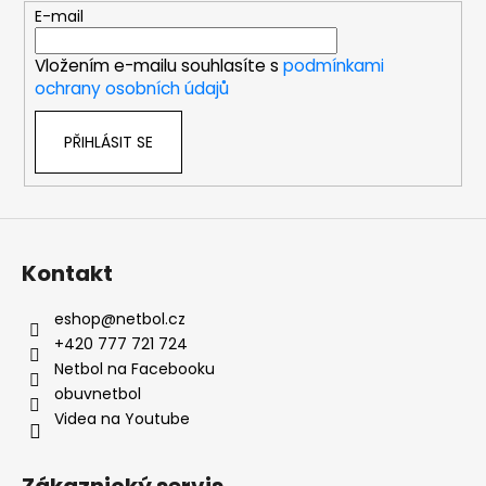
t
E-mail
í
Vložením e-mailu souhlasíte s
podmínkami
ochrany osobních údajů
PŘIHLÁSIT SE
Kontakt
eshop
@
netbol.cz
+420 777 721 724
Netbol na Facebooku
obuvnetbol
Videa na Youtube
Zákaznický servis