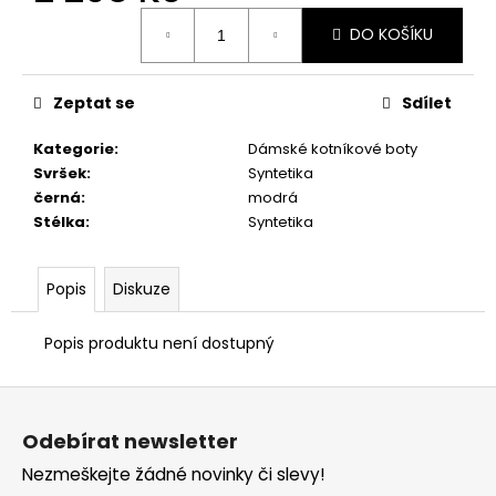
č
Měrná
u
DO KOŠÍKU
cena:
j
e
m
Zeptat se
Sdílet
e
Kategorie
:
Dámské kotníkové boty
Svršek
:
Syntetika
RIEKER
černá
:
modrá
44760-
Stélka
:
Syntetika
35
1
998
Popis
Diskuze
Kč
Popis produktu není dostupný
Z
á
Odebírat newsletter
p
Nezmeškejte žádné novinky či slevy!
a