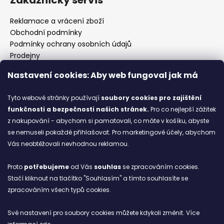
Reklamace a vrácení zboží
Obchodní podmínky
Podmínky ochrany osobních údajů
Prodejny
Kontakty
Nastavení cookies: Aby web fungoval jak má
Značky
Tyto webové stránky používají
soubory cookies
pro zajištění
funkčnosti a bezpečnosti našich stránek.
Pro co nejlepší zážitek
Blog
z nakupování - abychom si pamatovali, co máte v košíku, abyste
se nemuseli pokaždé přihlašovat. Pro marketingové účely, abychom
Ze starých bot staronové
Vás neobtěžovali nevhodnou reklamou.
6.2.2026
Proto
potřebujeme
od Vás
souhlas
se zpracováním cookies.
ARCHIV
Stačí kliknout na tlačítko "Souhlasím" a tímto souhlasíte se
zpracováním všech typů cookies.
Facebook
Své nastavení pro soubory cookies můžete kdykoli změnit. Více