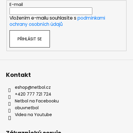
t
E-mail
í
Vložením e-mailu souhlasíte s
podmínkami
ochrany osobních údajů
PŘIHLÁSIT SE
Kontakt
eshop
@
netbol.cz
+420 777 721 724
Netbol na Facebooku
obuvnetbol
Videa na Youtube
Zákaznický servis