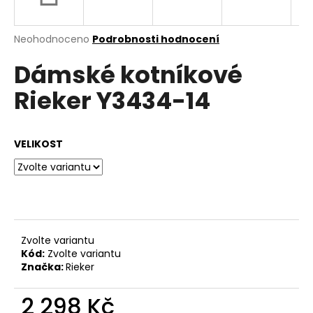
a
j
Průměrné
Neohodnoceno
Podrobnosti hodnocení
í
hodnocení
Dámské kotníkové
produktu
t
je
?
Rieker Y3434-14
0,0
z
5
hvězdiček.
VELIKOST
HLEDAT
D
o
Zvolte variantu
p
Kód:
Zvolte variantu
o
Značka:
Rieker
r
u
2 298 Kč