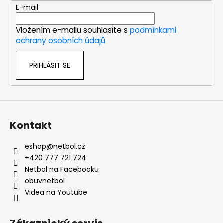
t
E-mail
í
Vložením e-mailu souhlasíte s
podmínkami
ochrany osobních údajů
PŘIHLÁSIT SE
Kontakt
eshop
@
netbol.cz
+420 777 721 724
Netbol na Facebooku
obuvnetbol
Videa na Youtube
Zákaznický servis