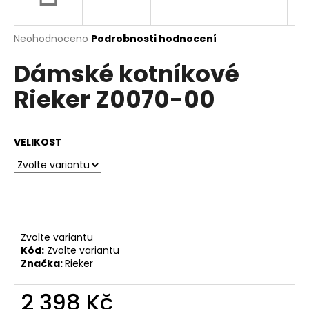
a
j
Průměrné
Neohodnoceno
Podrobnosti hodnocení
í
hodnocení
Dámské kotníkové
produktu
t
je
?
Rieker Z0070-00
0,0
z
5
hvězdiček.
VELIKOST
HLEDAT
D
o
Zvolte variantu
p
Kód:
Zvolte variantu
o
Značka:
Rieker
r
u
2 398 Kč