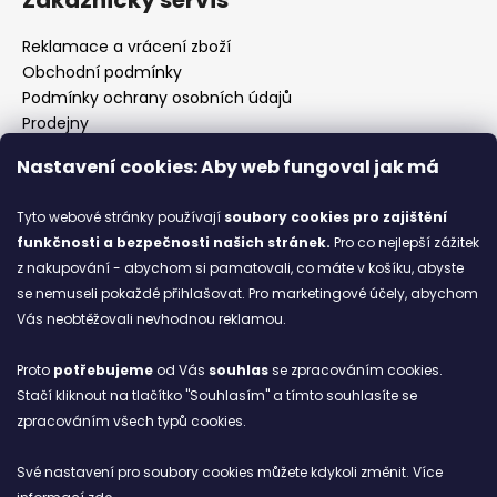
Reklamace a vrácení zboží
Obchodní podmínky
Podmínky ochrany osobních údajů
Prodejny
Kontakty
Nastavení cookies: Aby web fungoval jak má
Značky
Tyto webové stránky používají
soubory cookies
pro zajištění
funkčnosti a bezpečnosti našich stránek.
Pro co nejlepší zážitek
Blog
z nakupování - abychom si pamatovali, co máte v košíku, abyste
se nemuseli pokaždé přihlašovat. Pro marketingové účely, abychom
Ze starých bot staronové
Vás neobtěžovali nevhodnou reklamou.
6.2.2026
Proto
potřebujeme
od Vás
souhlas
se zpracováním cookies.
ARCHIV
Stačí kliknout na tlačítko "Souhlasím" a tímto souhlasíte se
zpracováním všech typů cookies.
Facebook
Své nastavení pro soubory cookies můžete kdykoli změnit. Více