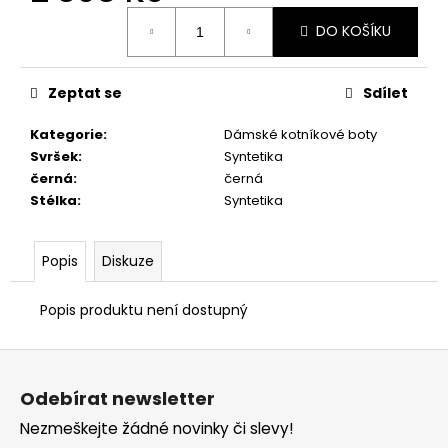
č
Měrná
u
DO KOŠÍKU
cena:
j
e
m
Zeptat se
Sdílet
e
Kategorie
:
Dámské kotníkové boty
Svršek
:
Syntetika
PRIMIGI
černá
:
černá
2411200
Stélka
:
Syntetika
1
298
Kč
Popis
Diskuze
Popis produktu není dostupný
Z
á
Odebírat newsletter
p
Nezmeškejte žádné novinky či slevy!
a