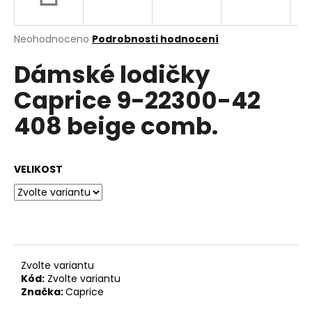
a
j
Průměrné
Neohodnoceno
Podrobnosti hodnocení
í
hodnocení
Dámské lodičky
produktu
t
je
?
Caprice 9-22300-42
0,0
z
408 beige comb.
5
hvězdiček.
HLEDAT
VELIKOST
D
o
p
Zvolte variantu
o
Kód:
Zvolte variantu
r
Značka:
Caprice
u