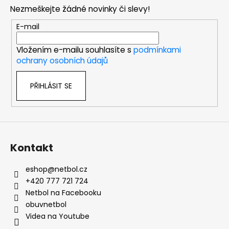
p
Nezmeškejte žádné novinky či slevy!
a
t
E-mail
í
Vložením e-mailu souhlasíte s
podmínkami
ochrany osobních údajů
PŘIHLÁSIT SE
Kontakt
eshop
@
netbol.cz
+420 777 721 724
Netbol na Facebooku
obuvnetbol
Videa na Youtube