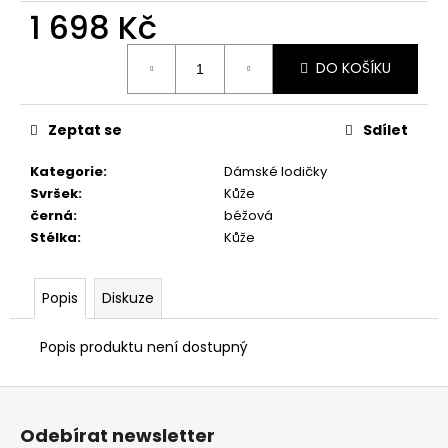
č
1 698 Kč
u
j
Měrná
e
DO KOŠÍKU
cena:
m
e
Zeptat se
Sdílet
ZDRAVOTNÍ
Kategorie
:
Dámské lodičky
OBUV
Svršek
:
Kůže
PETER
černá
:
béžová
LEGWOOD
Stélka
:
Kůže
DOLPHIN
1
498
Popis
Diskuze
Kč
Popis produktu není dostupný
Z
á
Odebírat newsletter