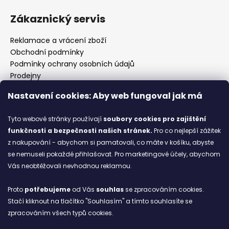
Zákaznický servis
Reklamace a vrácení zboží
Obchodní podmínky
Podmínky ochrany osobních údajů
Prodejny
Kontakty
Nastavení cookies: Aby web fungoval jak má
Značky
Tyto webové stránky používají
soubory cookies
pro zajištění
funkčnosti a bezpečnosti našich stránek.
Pro co nejlepší zážitek
Blog
z nakupování - abychom si pamatovali, co máte v košíku, abyste
se nemuseli pokaždé přihlašovat. Pro marketingové účely, abychom
Ze starých bot staronové
Vás neobtěžovali nevhodnou reklamou.
6.2.2026
Proto
potřebujeme
od Vás
souhlas
se zpracováním cookies.
ARCHIV
Stačí kliknout na tlačítko "Souhlasím" a tímto souhlasíte se
zpracováním všech typů cookies.