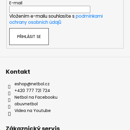
t
E-mail
í
Vložením e-mailu souhlasíte s
podmínkami
ochrany osobních údajů
PŘIHLÁSIT SE
Kontakt
eshop
@
netbol.cz
+420 777 721 724
Netbol na Facebooku
obuvnetbol
Videa na Youtube
Zákaznický servis