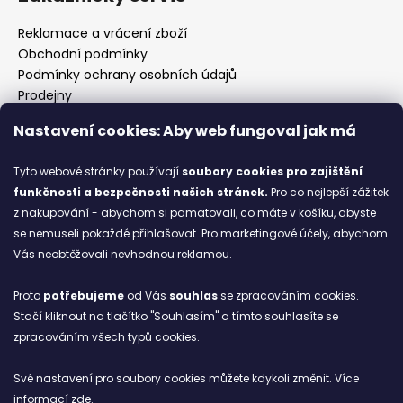
Reklamace a vrácení zboží
Obchodní podmínky
Podmínky ochrany osobních údajů
Prodejny
Kontakty
Nastavení cookies: Aby web fungoval jak má
Značky
Tyto webové stránky používají
soubory cookies
pro zajištění
funkčnosti a bezpečnosti našich stránek.
Pro co nejlepší zážitek
Blog
z nakupování - abychom si pamatovali, co máte v košíku, abyste
se nemuseli pokaždé přihlašovat. Pro marketingové účely, abychom
Ze starých bot staronové
Vás neobtěžovali nevhodnou reklamou.
6.2.2026
Proto
potřebujeme
od Vás
souhlas
se zpracováním cookies.
ARCHIV
Stačí kliknout na tlačítko "Souhlasím" a tímto souhlasíte se
zpracováním všech typů cookies.
Facebook
Své nastavení pro soubory cookies můžete kdykoli změnit. Více
informací
zde
.