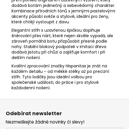
dodává botám jedinečný a sebevědomý charakter.
Kombinace přírodních tónů s jemnými pastelovými
akcenty působí svěže a stylově, ideální pro ženy,
které chtějí vystoupit z davu.
Elegantní střih s uzavřenou špičkou doplňuje
šněrování přes nárt, které nejen skvěle vypadá, ale
zároveň pomáhá botu přizpůsobit přesně podle
nohy. Stabilní blokový podpatek v imitaci dřeva
dodává jistotu při chůzi a zajišťuje komfort i při
delším nošení.
Kvalitní zpracování značky Hispanitas je znát na
každém detailu – od měkké stélky až po precizní
střih. Tyto lodičky jsou ideální volbou pro
společenské události, do práce i pro stylové
každodenní nošení.
Z
á
Odebírat newsletter
p
Nezmeškejte žádné novinky či slevy!
a