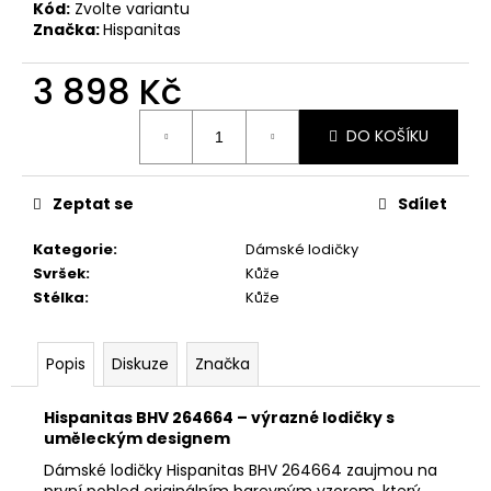
č
Kód:
Zvolte variantu
u
Značka:
Hispanitas
j
e
3 898 Kč
m
Měrná
e
DO KOŠÍKU
cena:
PRIMIGI
Zeptat se
Sdílet
2418511
1
Kategorie
:
Dámské lodičky
898
Kč
Svršek
:
Kůže
Stélka
:
Kůže
Popis
Diskuze
Značka
Hispanitas BHV 264664 – výrazné lodičky s
uměleckým designem
Dámské lodičky Hispanitas BHV 264664 zaujmou na
první pohled originálním barevným vzorem, který