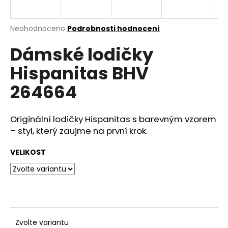
a
j
Průměrné
Neohodnoceno
Podrobnosti hodnocení
í
hodnocení
Dámské lodičky
produktu
t
je
?
Hispanitas BHV
0,0
z
264664
5
hvězdiček.
Originální lodičky Hispanitas s barevným vzorem
HLEDAT
– styl, který zaujme na první krok.
VELIKOST
D
o
p
o
r
u
Zvolte variantu