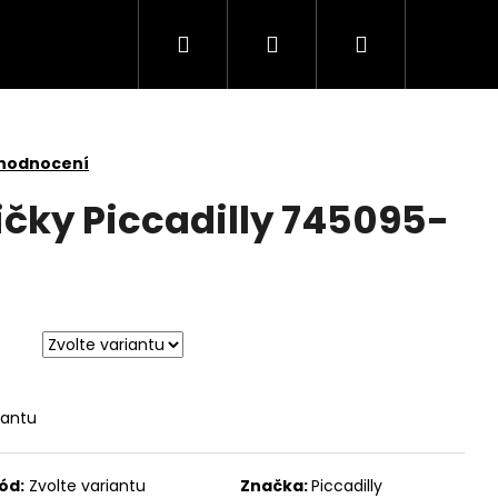
Hledat
Přihlášení
Nákupní
košík
 hodnocení
čky Piccadilly 745095-
iantu
5
ód:
Zvolte variantu
Značka:
Piccadilly