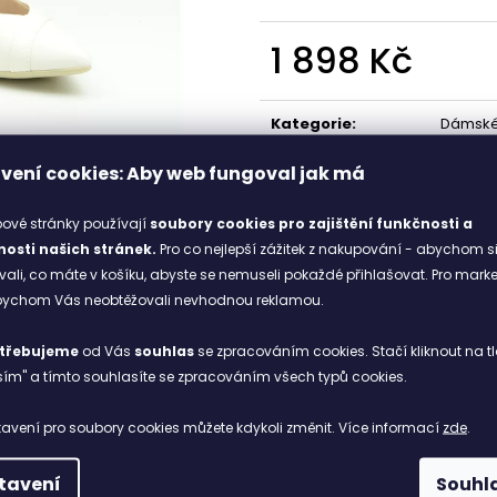
1 898 Kč
1 998 Kč
1 898 Kč
Měrná
cena:
Kategorie
:
Dámské
Svršek
:
Synteti
vení cookies: Aby web fungoval jak má
černá
:
bílá
Stélka
:
Synteti
ové stránky používají
soubory cookies
pro zajištění funkčnosti a
osti našich stránek.
Pro co nejlepší zážitek z nakupování - abychom s
li, co máte v košíku, abyste se nemuseli pokaždé přihlašovat. Pro mark
abychom Vás neobtěžovali nevhodnou reklamou.
třebujeme
od Vás
souhlas
se zpracováním cookies. Stačí kliknout na tl
ím" a tímto souhlasíte se zpracováním všech typů cookies.
avení pro soubory cookies můžete kdykoli změnit. Více informací
zde
.
tavení
Souhl