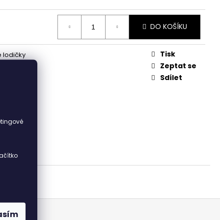
DO KOŠÍKU
Tisk
 lodičky
ka
Zeptat se
Sdílet
ka
i
etingové
ačítko
asím