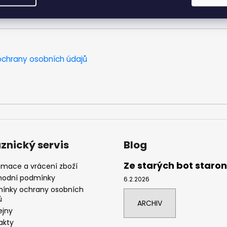
chrany osobních údajů
znický servis
Blog
Ze starých bot staro
amace a vrácení zboží
odní podmínky
6.2.2026
ínky ochrany osobních
ů
ARCHIV
ejny
akty