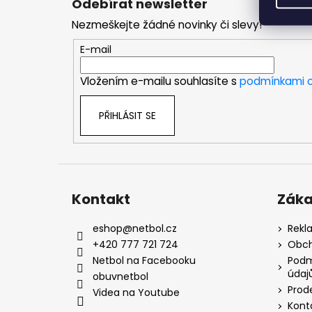
Odebírat newsletter
p
Nezmeškejte žádné novinky či slevy!
a
t
E-mail
í
Vložením e-mailu souhlasíte s
podmínkami o
PŘIHLÁSIT SE
Kontakt
Záka
eshop
@
netbol.cz
Rekl
+420 777 721 724
Obch
Netbol na Facebooku
Podm
údaj
obuvnetbol
Prod
Videa na Youtube
Kont