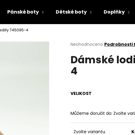
Pánské boty
Dětské boty
Doplňky
dilly 745095-4
Co potřebujete najít?
Průměrné
Neohodnoceno
Podrobnosti
hodnocení
Dámské lodi
produktu
HLEDAT
je
4
0,0
z
5
Doporučujeme
hvězdiček.
VELIKOST
Můžeme doručit do:
Zvolte var
PRIMIGI 2418511
RIEKER 44760-3
Zvolte variantu
K