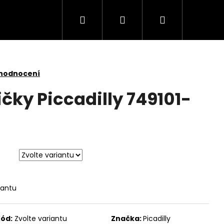
Hledat
Přihlášení
Nákupní
košík
 hodnocení
čky Piccadilly 749101-
iantu
5
ód:
Zvolte variantu
Značka:
Picadilly