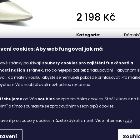
1 898 Kč
1 998 Kč
2 198 Kč
Měrná
cena:
Kategorie
:
Dámské
Svršek
:
Synteti
vení cookies: Aby web fungoval jak má
černá
:
metalic
Stélka
:
Synteti
ové stránky používají
soubory cookies
pro zajištění funkčnosti a
osti našich stránek.
Pro co nejlepší zážitek z nakupování - abychom s
li, co máte v košíku, abyste se nemuseli pokaždé přihlašovat. Pro mark
abychom Vás neobtěžovali nevhodnou reklamou.
třebujeme
od Vás
souhlas
se zpracováním cookies. Stačí kliknout na tl
ím" a tímto souhlasíte se zpracováním všech typů cookies.
avení pro soubory cookies můžete kdykoli změnit. Více informací
zde
.
tavení
Souhl