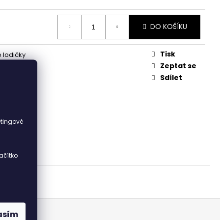
DO KOŠÍKU
Tisk
 lodičky
ka
Zeptat se
ká
Sdílet
ka
i
etingové
ačítko
asím