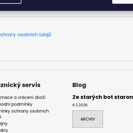
chrany osobních údajů
znický servis
Blog
Ze starých bot staro
amace a vrácení zboží
odní podmínky
6.2.2026
ínky ochrany osobních
ů
ARCHIV
ejny
akty