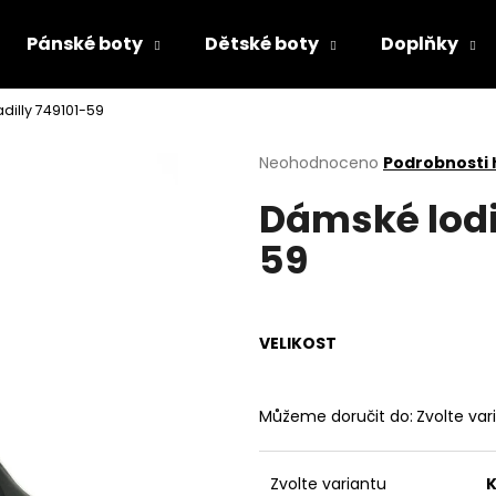
Pánské boty
Dětské boty
Doplňky
dilly 749101-59
Co potřebujete najít?
Průměrné
Neohodnoceno
Podrobnosti
hodnocení
Dámské lodi
produktu
HLEDAT
je
59
0,0
z
5
Doporučujeme
hvězdiček.
VELIKOST
Můžeme doručit do:
Zvolte var
PRIMIGI 2418511
RIEKER 44760-3
Zvolte variantu
K