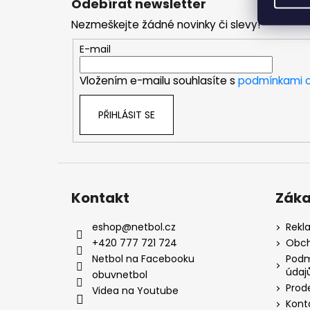
Odebírat newsletter
p
Nezmeškejte žádné novinky či slevy!
a
t
E-mail
í
Vložením e-mailu souhlasíte s
podmínkami o
PŘIHLÁSIT SE
Kontakt
Záka
eshop
@
netbol.cz
Rekl
+420 777 721 724
Obch
Netbol na Facebooku
Podm
údaj
obuvnetbol
Prod
Videa na Youtube
Kont