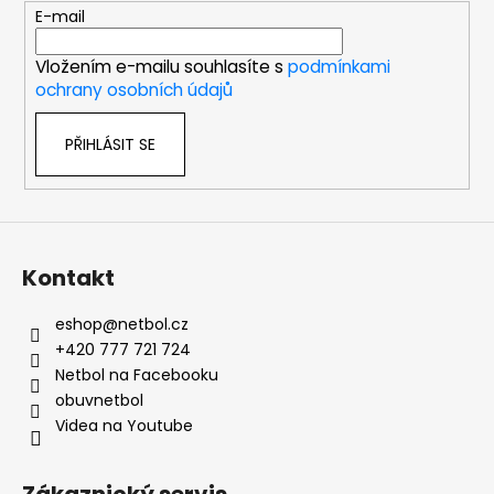
t
E-mail
í
Vložením e-mailu souhlasíte s
podmínkami
ochrany osobních údajů
PŘIHLÁSIT SE
Kontakt
eshop
@
netbol.cz
+420 777 721 724
Netbol na Facebooku
obuvnetbol
Videa na Youtube
Zákaznický servis