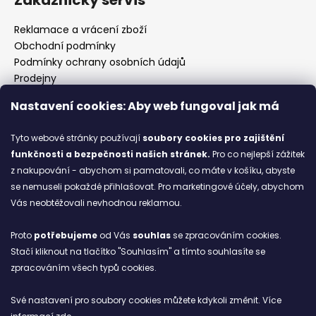
Reklamace a vrácení zboží
Obchodní podmínky
Podmínky ochrany osobních údajů
Prodejny
Kontakty
Nastavení cookies: Aby web fungoval jak má
Značky
Tyto webové stránky používají
soubory cookies
pro zajištění
funkčnosti a bezpečnosti našich stránek.
Pro co nejlepší zážitek
Blog
z nakupování - abychom si pamatovali, co máte v košíku, abyste
se nemuseli pokaždé přihlašovat. Pro marketingové účely, abychom
Ze starých bot staronové
Vás neobtěžovali nevhodnou reklamou.
6.2.2026
Proto
potřebujeme
od Vás
souhlas
se zpracováním cookies.
ARCHIV
Stačí kliknout na tlačítko "Souhlasím" a tímto souhlasíte se
zpracováním všech typů cookies.
Facebook
Své nastavení pro soubory cookies můžete kdykoli změnit. Více