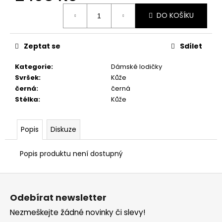
č
Měrná
u
DO KOŠÍKU
cena:
j
e
m
Zeptat se
Sdílet
e
Kategorie
:
Dámské lodičky
Svršek
:
Kůže
PRIMIGI
černá
:
černá
2418511
Stélka
:
Kůže
1
898
Kč
Popis
Diskuze
Popis produktu není dostupný
Z
á
Odebírat newsletter
p
Nezmeškejte žádné novinky či slevy!
a