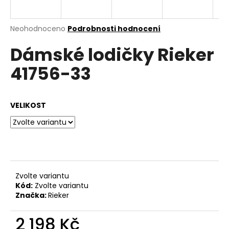
a
j
Průměrné
Neohodnoceno
Podrobnosti hodnocení
í
hodnocení
Dámské lodičky Rieker
produktu
t
je
?
41756-33
0,0
z
5
hvězdiček.
VELIKOST
HLEDAT
D
o
Zvolte variantu
p
Kód:
Zvolte variantu
o
Značka:
Rieker
r
u
2 198 Kč