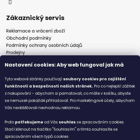
Zákaznický servis
Reklamace a vrácení zboží
Obchodní podmínky
Podmínky ochrany osobních údajů
Prodejny
Kontakty
Nastavení cookies: Aby web fungoval jak má
Značky
Tyto webové stránky používají
soubory cookies
pro zajištění
funkčnosti a bezpečnosti našich stránek.
Pro co nejlepší zážitek
Blog
z nakupování - abychom si pamatovali, co máte v košíku, abyste
se nemuseli pokaždé přihlašovat. Pro marketingové účely, abychom
Ze starých bot staronové
Vás neobtěžovali nevhodnou reklamou.
6.2.2026
Proto
potřebujeme
od Vás
souhlas
se zpracováním cookies.
ARCHIV
Stačí kliknout na tlačítko "Souhlasím" a tímto souhlasíte se
zpracováním všech typů cookies.