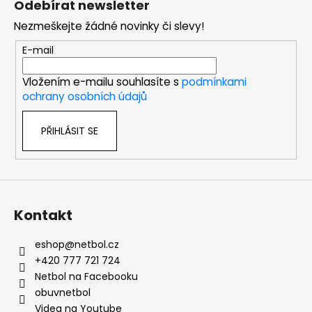
Odebírat newsletter
p
Nezmeškejte žádné novinky či slevy!
a
t
E-mail
í
Vložením e-mailu souhlasíte s
podmínkami
ochrany osobních údajů
PŘIHLÁSIT SE
Kontakt
eshop
@
netbol.cz
+420 777 721 724
Netbol na Facebooku
obuvnetbol
Videa na Youtube