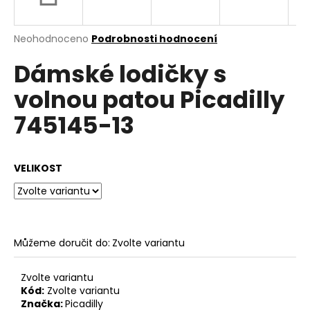
a
j
Průměrné
Neohodnoceno
Podrobnosti hodnocení
í
hodnocení
Dámské lodičky s
produktu
t
je
?
volnou patou Picadilly
0,0
z
745145-13
5
hvězdiček.
HLEDAT
VELIKOST
D
o
Můžeme doručit do:
Zvolte variantu
p
o
Zvolte variantu
r
Kód:
Zvolte variantu
u
Značka:
Picadilly