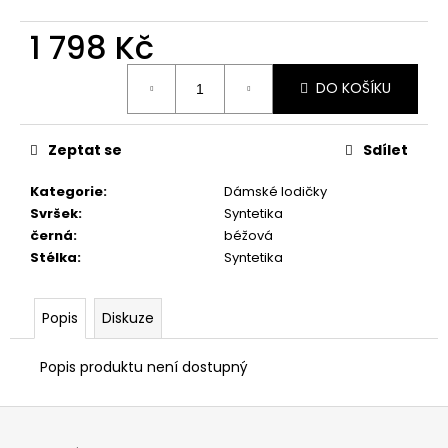
č
u
1 798 Kč
j
e
Měrná
m
DO KOŠÍKU
cena:
e
Zeptat se
Sdílet
ZDRAVOTNÍ
OBUV BUBBLE
Kategorie
:
Dámské lodičky
AZZURRO
Svršek
:
Syntetika
948
černá
:
béžová
Kč
Stélka
:
Syntetika
Popis
Diskuze
Popis produktu není dostupný
Z
á