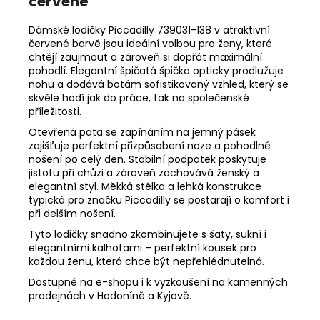
červené
Dámské lodičky Piccadilly 739031-138 v atraktivní
červené barvě jsou ideální volbou pro ženy, které
chtějí zaujmout a zároveň si dopřát maximální
pohodlí. Elegantní špičatá špička opticky prodlužuje
nohu a dodává botám sofistikovaný vzhled, který se
skvěle hodí jak do práce, tak na společenské
příležitosti.
Otevřená pata se zapínáním na jemný pásek
zajišťuje perfektní přizpůsobení noze a pohodlné
nošení po celý den. Stabilní podpatek poskytuje
jistotu při chůzi a zároveň zachovává ženský a
elegantní styl. Měkká stélka a lehká konstrukce
typická pro značku Piccadilly se postarají o komfort i
při delším nošení.
Tyto lodičky snadno zkombinujete s šaty, sukní i
elegantními kalhotami – perfektní kousek pro
každou ženu, která chce být nepřehlédnutelná.
Dostupné na e-shopu i k vyzkoušení na kamenných
prodejnách v Hodoníně a Kyjově.