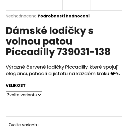
a
j
Průměrné
Neohodnoceno
Podrobnosti hodnocení
í
hodnocení
Dámské lodičky s
produktu
t
je
?
volnou patou
0,0
z
Piccadilly 739031-138
5
hvězdiček.
Výrazné červené lodičky Piccadilly, které spojují
HLEDAT
eleganci, pohodlí a jistotu na každém kroku ❤️👠
VELIKOST
D
o
p
o
r
u
Zvolte variantu