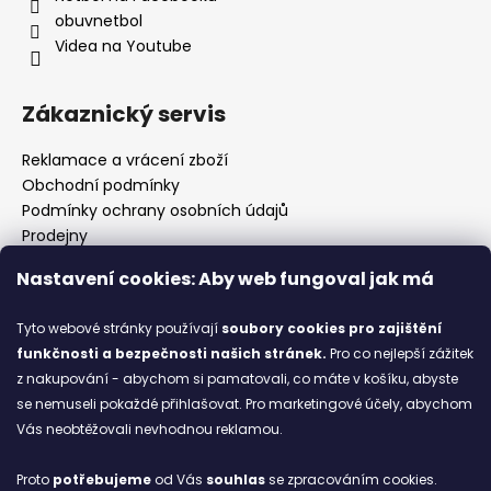
obuvnetbol
Videa na Youtube
Zákaznický servis
Reklamace a vrácení zboží
Obchodní podmínky
Podmínky ochrany osobních údajů
Prodejny
Kontakty
Nastavení cookies: Aby web fungoval jak má
Značky
Tyto webové stránky používají
soubory cookies
pro zajištění
funkčnosti a bezpečnosti našich stránek.
Pro co nejlepší zážitek
Blog
z nakupování - abychom si pamatovali, co máte v košíku, abyste
se nemuseli pokaždé přihlašovat. Pro marketingové účely, abychom
Ze starých bot staronové
Vás neobtěžovali nevhodnou reklamou.
6.2.2026
Proto
potřebujeme
od Vás
souhlas
se zpracováním cookies.