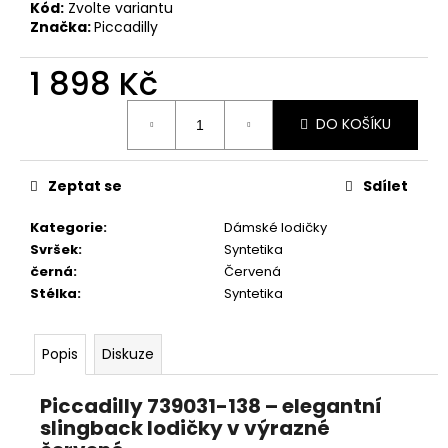
č
Kód:
Zvolte variantu
u
Značka:
Piccadilly
j
e
1 898 Kč
m
Měrná
e
DO KOŠÍKU
cena:
PRIMIGI
Zeptat se
Sdílet
2411300
1
Kategorie
:
Dámské lodičky
298
Kč
Svršek
:
Syntetika
černá
:
Červená
Stélka
:
Syntetika
Popis
Diskuze
Piccadilly 739031-138 – elegantní
slingback lodičky v výrazné