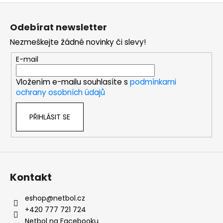
Z
á
Odebírat newsletter
p
Nezmeškejte žádné novinky či slevy!
a
t
E-mail
í
Vložením e-mailu souhlasíte s
podmínkami
ochrany osobních údajů
PŘIHLÁSIT SE
Kontakt
eshop
@
netbol.cz
+420 777 721 724
Netbol na Facebooku