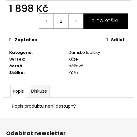
č
1 898 Kč
u
j
Měrná
e
DO KOŠÍKU
cena:
m
e
Zeptat se
Sdílet
ZDRAVOTNÍ
Kategorie
:
Dámské lodičky
OBUV
Svršek
:
Kůže
PETER
černá
:
béžová
LEGWOOD
Stélka
:
Kůže
DOLPHIN
1
498
Popis
Diskuze
Kč
Popis produktu není dostupný
Z
á
Odebírat newsletter