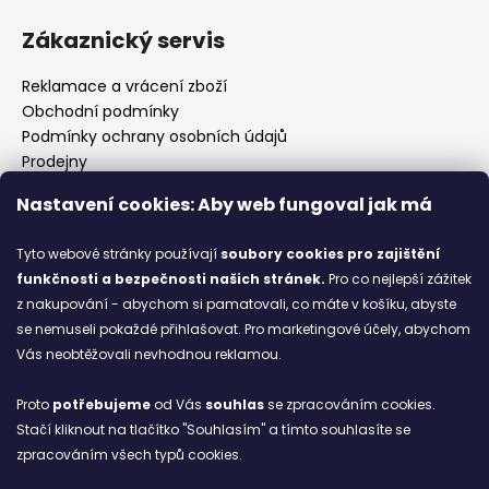
Zákaznický servis
Reklamace a vrácení zboží
Obchodní podmínky
Podmínky ochrany osobních údajů
Prodejny
Kontakty
Nastavení cookies: Aby web fungoval jak má
Značky
Tyto webové stránky používají
soubory cookies
pro zajištění
funkčnosti a bezpečnosti našich stránek.
Pro co nejlepší zážitek
Blog
z nakupování - abychom si pamatovali, co máte v košíku, abyste
se nemuseli pokaždé přihlašovat. Pro marketingové účely, abychom
Ze starých bot staronové
Vás neobtěžovali nevhodnou reklamou.
6.2.2026
Proto
potřebujeme
od Vás
souhlas
se zpracováním cookies.
ARCHIV
Stačí kliknout na tlačítko "Souhlasím" a tímto souhlasíte se
zpracováním všech typů cookies.