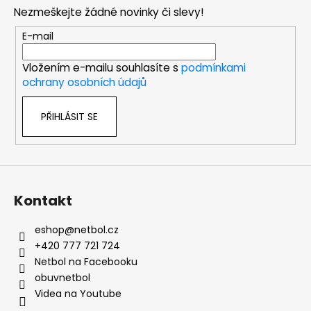
p
Nezmeškejte žádné novinky či slevy!
a
t
E-mail
í
Vložením e-mailu souhlasíte s
podmínkami
ochrany osobních údajů
PŘIHLÁSIT SE
Kontakt
eshop
@
netbol.cz
+420 777 721 724
Netbol na Facebooku
obuvnetbol
Videa na Youtube