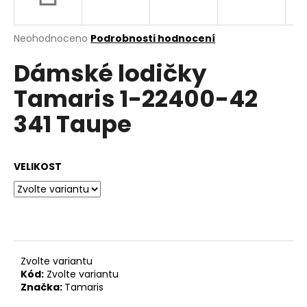
a
j
Průměrné
Neohodnoceno
Podrobnosti hodnocení
í
hodnocení
Dámské lodičky
produktu
t
je
?
Tamaris 1-22400-42
0,0
z
341 Taupe
5
hvězdiček.
HLEDAT
VELIKOST
D
o
p
Zvolte variantu
o
Kód:
Zvolte variantu
r
Značka:
Tamaris
u