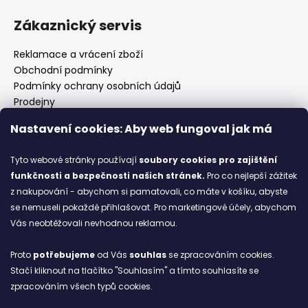
Zákaznický servis
Reklamace a vrácení zboží
Obchodní podmínky
Podmínky ochrany osobních údajů
Prodejny
Kontakty
Nastavení cookies: Aby web fungoval jak má
Značky
Tyto webové stránky používají
soubory cookies
pro zajištění
funkčnosti a bezpečnosti našich stránek.
Pro co nejlepší zážitek
Blog
z nakupování - abychom si pamatovali, co máte v košíku, abyste
se nemuseli pokaždé přihlašovat. Pro marketingové účely, abychom
Ze starých bot staronové
Vás neobtěžovali nevhodnou reklamou.
6.2.2026
Proto
potřebujeme
od Vás
souhlas
se zpracováním cookies.
ARCHIV
Stačí kliknout na tlačítko "Souhlasím" a tímto souhlasíte se
zpracováním všech typů cookies.