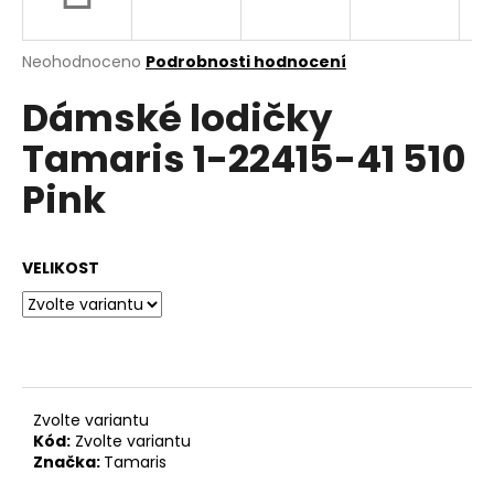
a
j
Průměrné
Neohodnoceno
Podrobnosti hodnocení
í
hodnocení
Dámské lodičky
produktu
t
je
?
Tamaris 1-22415-41 510
0,0
z
Pink
5
hvězdiček.
HLEDAT
VELIKOST
D
o
p
Zvolte variantu
o
Kód:
Zvolte variantu
r
Značka:
Tamaris
u