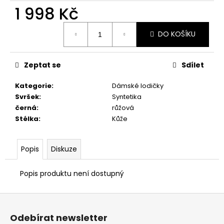
č
1 998 Kč
u
j
Měrná
e
DO KOŠÍKU
cena:
m
e
Zeptat se
Sdílet
DÍVČÍ
Kategorie
:
Dámské lodičky
PAPUČKY
Svršek
:
Syntetika
FARE
černá
:
růžová
4111451
Stélka
:
Kůže
448
Kč
Popis
Diskuze
Popis produktu není dostupný
Z
á
Odebírat newsletter