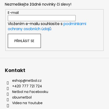
p
Nezmeškejte žádné novinky či slevy!
a
t
E-mail
í
Vložením e-mailu souhlasíte s
podmínkami
ochrany osobních údajů
PŘIHLÁSIT SE
Kontakt
eshop
@
netbol.cz
+420 777 721 724
Netbol na Facebooku
obuvnetbol
Videa na Youtube