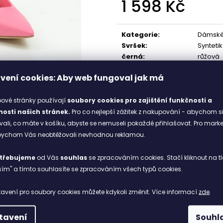
1 598 Kč
001 BLACK
1 898 Kč
1 328 Kč
Měrná
Původně:
1 898 Kč
cena:
Kategorie
:
Dámské
Svršek
:
Synteti
černá
:
růžová
Stélka
:
Synteti
vení cookies: Aby web fungoval jak má
ové stránky používají
soubory cookies
pro zajištění funkčnosti a
osti našich stránek.
Pro co nejlepší zážitek z nakupování - abychom s
li, co máte v košíku, abyste se nemuseli pokaždé přihlašovat. Pro mark
abychom Vás neobtěžovali nevhodnou reklamou.
třebujeme
od Vás
souhlas
se zpracováním cookies. Stačí kliknout na tl
ím" a tímto souhlasíte se zpracováním všech typů cookies.
avení pro soubory cookies můžete kdykoli změnit. Více informací
zde
.
tavení
Souhl