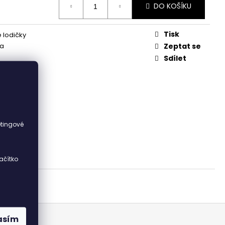
DO KOŠÍKU
Tisk
 lodičky
ka
Zeptat se
Sdílet
ka
i
etingové
ačítko
asím