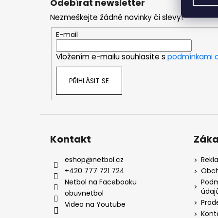
Odebírat newsletter
p
Nezmeškejte žádné novinky či slevy!
a
t
E-mail
í
Vložením e-mailu souhlasíte s
podmínkami o
PŘIHLÁSIT SE
Kontakt
Záka
eshop
@
netbol.cz
Rekl
+420 777 721 724
Obch
Netbol na Facebooku
Podm
údaj
obuvnetbol
Prod
Videa na Youtube
Kont