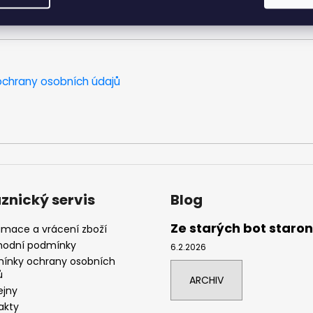
chrany osobních údajů
znický servis
Blog
Ze starých bot staro
amace a vrácení zboží
odní podmínky
6.2.2026
ínky ochrany osobních
ů
ARCHIV
ejny
akty