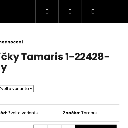
Hledat
Přihlášení
Nákupní
košík
 hodnocení
čky Tamaris 1-22428-
dy
ód:
Zvolte variantu
Značka:
Tamaris