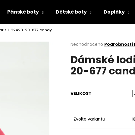
Pánské boty
Dětské boty
Doplňky
aris 1-22428-20-677 candy
Co potřebujete najít?
Průměrné
Neohodnoceno
Podrobnosti
hodnocení
Dámské lodi
produktu
HLEDAT
je
20-677 can
0,0
z
5
Doporučujeme
hvězdiček.
VELIKOST
Zvolte variantu
K
DÁMSKÉ ŽABKY TAMARIS 1-27509-46
PRIMIGI 2418511