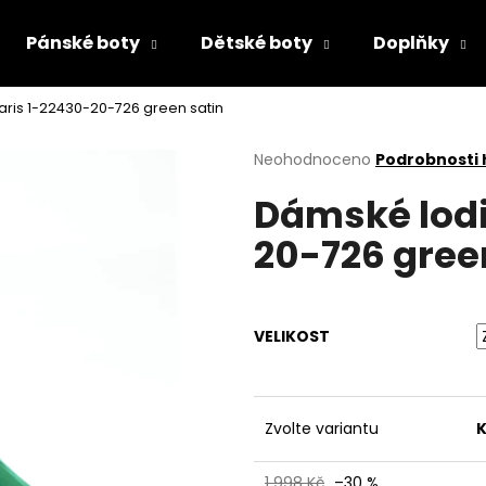
Pánské boty
Dětské boty
Doplňky
ris 1-22430-20-726 green satin
Co potřebujete najít?
Průměrné
Neohodnoceno
Podrobnosti
hodnocení
Dámské lodi
produktu
HLEDAT
je
20-726 gree
0,0
z
5
Doporučujeme
hvězdiček.
VELIKOST
Zvolte variantu
K
PRIMIGI 2418511
RIEKER 44760-3
1 998 Kč
–30 %