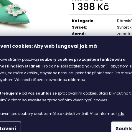
1 398 Kč
1 898 Kč
1 998 Kč
Měrná
cena:
Kategorie
:
Dámské
Svršek
:
Synteti
černá
:
zelená
Stélka
:
Synteti
vení cookies: Aby web fungoval jak má
ové stránky používají
soubory cookies
pro zajištění funkčnosti a
osti našich stránek.
Pro co nejlepší zážitek z nakupování - abychom s
li, co máte v košíku, abyste se nemuseli pokaždé přihlašovat. Pro mark
abychom Vás neobtěžovali nevhodnou reklamou.
třebujeme
od Vás
souhlas
se zpracováním cookies. Stačí kliknout na tl
ím" a tímto souhlasíte se zpracováním všech typů cookies.
avení pro soubory cookies můžete kdykoli změnit. Více informací
zde
.
tavení
Souhl