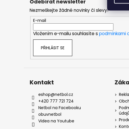
Odebírat newsletter
p
Nezmeškejte žádné novinky či slevy!
a
t
E-mail
í
Vložením e-mailu souhlasíte s
podmínkami o
PŘIHLÁSIT SE
Kontakt
Záka
eshop
@
netbol.cz
Rekl
+420 777 721 724
Obch
Netbol na Facebooku
Podm
údaj
obuvnetbol
Prod
Videa na Youtube
Kont