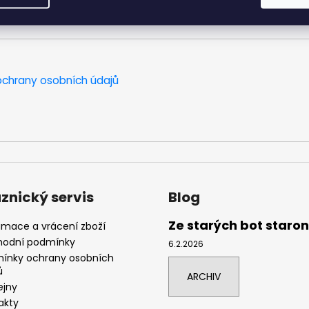
chrany osobních údajů
znický servis
Blog
Ze starých bot staro
amace a vrácení zboží
odní podmínky
6.2.2026
ínky ochrany osobních
ů
ARCHIV
ejny
akty