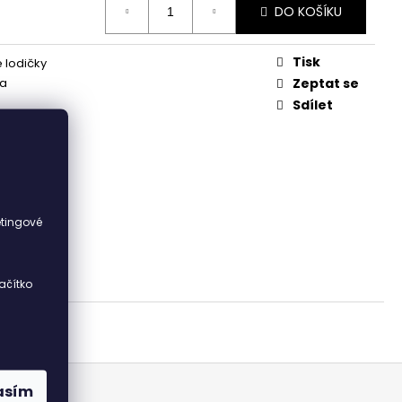
DO KOŠÍKU
Tisk
 lodičky
ka
Zeptat se
Sdílet
ka
i
etingové
ačítko
asím