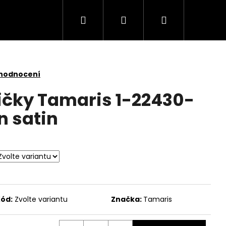
Hledat
Přihlášení
Nákupní
košík
 hodnocení
čky Tamaris 1-22430-
n satin
ód:
Zvolte variantu
Značka:
Tamaris
5