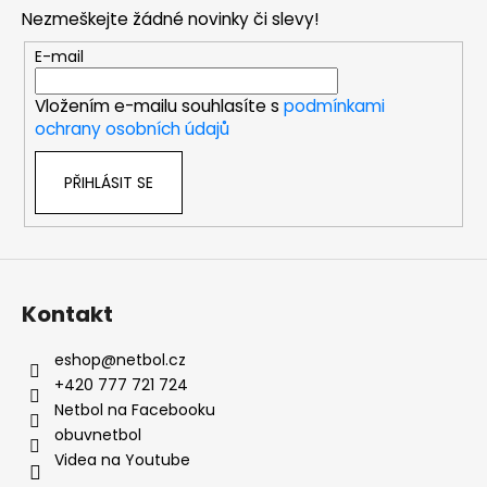
p
Nezmeškejte žádné novinky či slevy!
a
t
E-mail
í
Vložením e-mailu souhlasíte s
podmínkami
ochrany osobních údajů
PŘIHLÁSIT SE
Kontakt
eshop
@
netbol.cz
+420 777 721 724
Netbol na Facebooku
obuvnetbol
Videa na Youtube