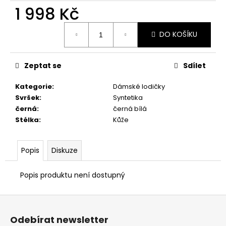
č
1 998 Kč
u
j
Měrná
e
DO KOŠÍKU
cena:
m
e
Zeptat se
Sdílet
DÁMSKÉ
Kategorie
:
Dámské lodičky
PANTOFLE
Svršek
:
Syntetika
PETER
černá
:
černá bílá
LEGWOOD
Stélka
:
Kůže
ITACA
BEIGE
2
Popis
Diskuze
690
Kč
Popis produktu není dostupný
Z
á
Odebírat newsletter