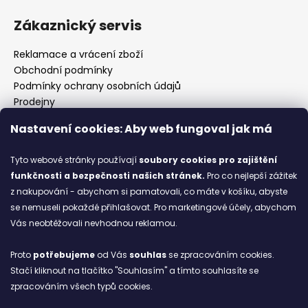
Zákaznický servis
Reklamace a vrácení zboží
Obchodní podmínky
Podmínky ochrany osobních údajů
Prodejny
Kontakty
Nastavení cookies: Aby web fungoval jak má
Značky
Tyto webové stránky používají
soubory cookies
pro zajištění
funkčnosti a bezpečnosti našich stránek.
Pro co nejlepší zážitek
Blog
z nakupování - abychom si pamatovali, co máte v košíku, abyste
se nemuseli pokaždé přihlašovat. Pro marketingové účely, abychom
Ze starých bot staronové
Vás neobtěžovali nevhodnou reklamou.
6.2.2026
Proto
potřebujeme
od Vás
souhlas
se zpracováním cookies.
ARCHIV
Stačí kliknout na tlačítko "Souhlasím" a tímto souhlasíte se
zpracováním všech typů cookies.