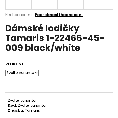
a
j
Průměrné
Neohodnoceno
Podrobnosti hodnocení
í
hodnocení
Dámské lodičky
produktu
t
je
?
Tamaris 1-22466-45-
0,0
z
009 black/white
5
hvězdiček.
HLEDAT
VELIKOST
D
o
p
Zvolte variantu
o
Kód:
Zvolte variantu
r
Značka:
Tamaris
u