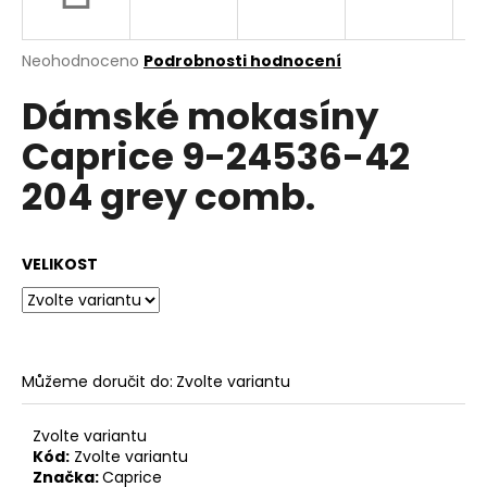
a
j
Průměrné
Neohodnoceno
Podrobnosti hodnocení
í
hodnocení
Dámské mokasíny
produktu
t
je
?
Caprice 9-24536-42
0,0
z
204 grey comb.
5
hvězdiček.
HLEDAT
VELIKOST
D
o
Můžeme doručit do:
Zvolte variantu
p
o
Zvolte variantu
r
Kód:
Zvolte variantu
u
Značka:
Caprice