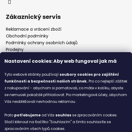
Zákaznický servis
Reklamace a vrácení zboží
Obchodní podmínky
Podmínky ochrany osobních údajů
Prodejny
Kontakty
Nastavení cookies: Aby web fungoval jak má
Značky
Tyto webové stránky používají
soubory cookies
pro zajištění
funkčnosti a bezpečnosti našich stránek.
Pro co nejlepší zážitek
Blog
z nakupování - abychom si pamatovali, co máte v košíku, abyste
se nemuseli pokaždé přihlašovat. Pro marketingové účely, abychom
Ze starých bot staronové
Vás neobtěžovali nevhodnou reklamou.
6.2.2026
Proto
potřebujeme
od Vás
souhlas
se zpracováním cookies.
ARCHIV
Stačí kliknout na tlačítko "Souhlasím" a tímto souhlasíte se
zpracováním všech typů cookies.