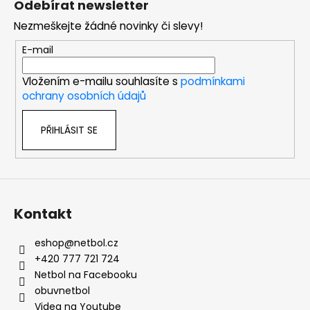
Odebírat newsletter
p
Nezmeškejte žádné novinky či slevy!
a
t
E-mail
í
Vložením e-mailu souhlasíte s
podmínkami
ochrany osobních údajů
PŘIHLÁSIT SE
Kontakt
eshop
@
netbol.cz
+420 777 721 724
Netbol na Facebooku
obuvnetbol
Videa na Youtube