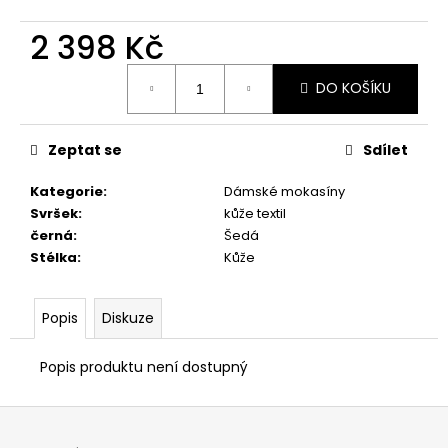
č
u
2 398 Kč
j
e
Měrná
m
DO KOŠÍKU
cena:
e
Zeptat se
Sdílet
ZDRAVOTNÍ
OBUV
Kategorie
:
Dámské mokasíny
PETER
Svršek
:
kůže textil
LEGWOOD
černá
:
Šedá
DOLPHIN
Stélka
:
Kůže
1
498
Kč
Popis
Diskuze
Popis produktu není dostupný
Z
á