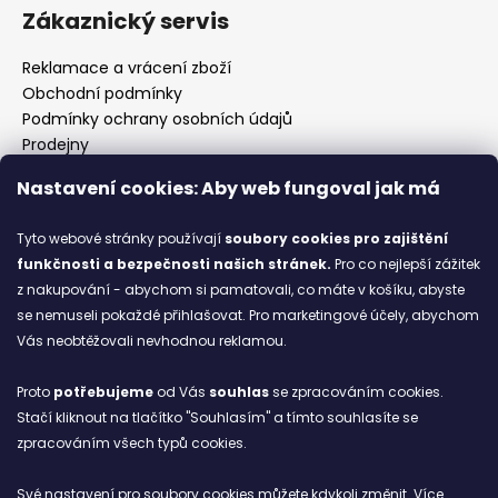
Zákaznický servis
Reklamace a vrácení zboží
Obchodní podmínky
Podmínky ochrany osobních údajů
Prodejny
Kontakty
Nastavení cookies: Aby web fungoval jak má
Značky
Tyto webové stránky používají
soubory cookies
pro zajištění
funkčnosti a bezpečnosti našich stránek.
Pro co nejlepší zážitek
Blog
z nakupování - abychom si pamatovali, co máte v košíku, abyste
se nemuseli pokaždé přihlašovat. Pro marketingové účely, abychom
Ze starých bot staronové
Vás neobtěžovali nevhodnou reklamou.
6.2.2026
Proto
potřebujeme
od Vás
souhlas
se zpracováním cookies.
ARCHIV
Stačí kliknout na tlačítko "Souhlasím" a tímto souhlasíte se
zpracováním všech typů cookies.
Facebook
Své nastavení pro soubory cookies můžete kdykoli změnit. Více