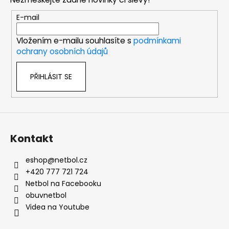
a
t
E-mail
í
Vložením e-mailu souhlasíte s
podmínkami
ochrany osobních údajů
PŘIHLÁSIT SE
Kontakt
eshop
@
netbol.cz
+420 777 721 724
Netbol na Facebooku
obuvnetbol
Videa na Youtube