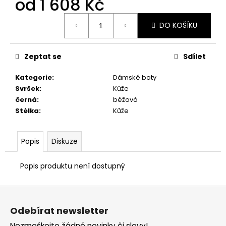
od
1 608 Kč
č
u
Měrná
j
DO KOŠÍKU
cena:
e
m
e
Zeptat se
Sdílet
Kategorie
:
Dámské boty
DÁMSKÉ
Svršek
:
Kůže
PANTOFLE
černá
:
béžová
PETER
Stélka
:
Kůže
LEGWOOD
ITACA
BEIGE
Popis
Diskuze
2
690
Kč
Popis produktu není dostupný
Z
á
Odebírat newsletter
p
Nezmeškejte žádné novinky či slevy!