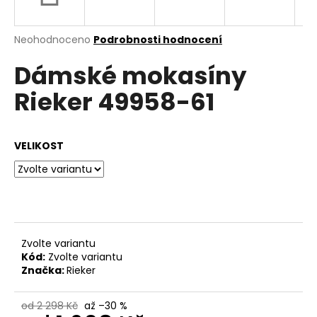
a
j
Průměrné
Neohodnoceno
Podrobnosti hodnocení
í
hodnocení
Dámské mokasíny
produktu
t
je
?
Rieker 49958-61
0,0
z
5
hvězdiček.
VELIKOST
HLEDAT
D
o
Zvolte variantu
p
Kód:
Zvolte variantu
o
Značka:
Rieker
r
u
od 2 298 Kč
až –30 %