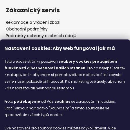
Zákaznický servis
Reklamace a vrácení zboží
Obchodní podmínky
Podmínky ochrany osobních údajů
Prodejny
Nastavení cookies: Aby web fungoval jak má
Kontakty
Značky
Tyto webové stránky používají
soubory cookies
pro zajištění
funkčnosti a bezpečnosti našich stránek.
Pro co nejlepší zážitek
z nakupování - abychom si pamatovali, co máte v košíku, abyste
Blog
se nemuseli pokaždé přihlašovat. Pro marketingové účely, abychom
Vás neobtěžovali nevhodnou reklamou.
Ze starých bot staronové
6.2.2026
Proto
potřebujeme
od Vás
souhlas
se zpracováním cookies.
Stačí kliknout na tlačítko "Souhlasím" a tímto souhlasíte se
ARCHIV
zpracováním všech typů cookies.
Své nastavení pro soubory cookies můžete kdykoli změnit. Více