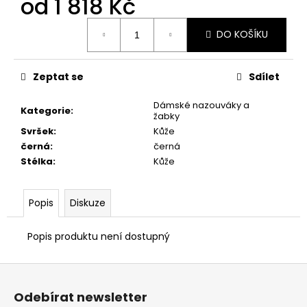
od
1 818 Kč
č
u
Měrná
j
DO KOŠÍKU
cena:
e
m
e
Zeptat se
Sdílet
Dámské nazouváky a
Kategorie
:
žabky
CHLAPECKÉ
SANDÁLY
Svršek
:
Kůže
PRIMIGI
černá
:
černá
7893300
Stélka
:
Kůže
698
Kč
Původně:
Popis
Diskuze
998
Kč
Popis produktu není dostupný
Z
á
Odebírat newsletter