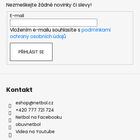
p
Nezmeškejte žádné novinky či slevy!
a
t
E-mail
í
Vložením e-mailu souhlasíte s
podmínkami
ochrany osobních údajů
PŘIHLÁSIT SE
Kontakt
eshop
@
netbol.cz
+420 777 721 724
Netbol na Facebooku
obuvnetbol
Videa na Youtube