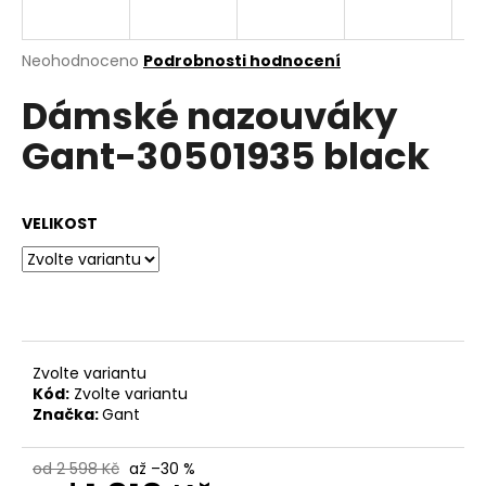
a
j
Průměrné
Neohodnoceno
Podrobnosti hodnocení
í
hodnocení
Dámské nazouváky
produktu
t
je
?
Gant-30501935 black
0,0
z
5
hvězdiček.
VELIKOST
HLEDAT
D
o
Zvolte variantu
p
Kód:
Zvolte variantu
o
Značka:
Gant
r
u
od 2 598 Kč
až –30 %