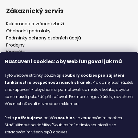
Zákaznický servis
Reklamace a vrácení zboží
Obchodní podmínky
Podmínky ochrany osobních údajů
Prodejny
Kontakty
Značky
Nastavení cookies: Aby web fungoval jak má
Tyto webové stránky používají
soubory cookies
pro zajištění
Blog
funkčnosti a bezpečnosti našich stránek.
Pro co nejlepší zážitek
z nakupování - abychom si pamatovali, co máte v košíku, abyste
Ze starých bot staronové
se nemuseli pokaždé přihlašovat. Pro marketingové účely, abychom
6.2.2026
Vás neobtěžovali nevhodnou reklamou.
ARCHIV
Proto
potřebujeme
od Vás
souhlas
se zpracováním cookies.
Stačí kliknout na tlačítko "Souhlasím" a tímto souhlasíte se
zpracováním všech typů cookies.