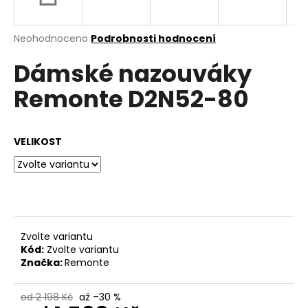
a
j
Průměrné
Neohodnoceno
Podrobnosti hodnocení
í
hodnocení
Dámské nazouváky
produktu
t
je
?
Remonte D2N52-80
0,0
z
5
hvězdiček.
VELIKOST
HLEDAT
D
o
Zvolte variantu
p
Kód:
Zvolte variantu
o
Značka:
Remonte
r
u
od 2 198 Kč
až –30 %