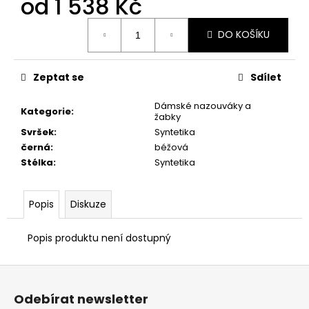
od
1 538 Kč
č
u
Měrná
j
DO KOŠÍKU
cena:
e
m
e
Zeptat se
Sdílet
Dámské nazouváky a
Kategorie
:
žabky
PRIMIGI
2418511
Svršek
:
Syntetika
černá
:
béžová
1
898
Stélka
:
Syntetika
Kč
Popis
Diskuze
Popis produktu není dostupný
Z
á
Odebírat newsletter