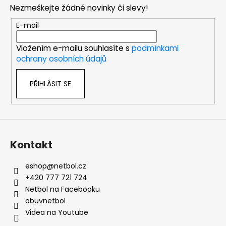
p
Nezmeškejte žádné novinky či slevy!
a
t
E-mail
í
Vložením e-mailu souhlasíte s
podmínkami
ochrany osobních údajů
PŘIHLÁSIT SE
Kontakt
eshop
@
netbol.cz
+420 777 721 724
Netbol na Facebooku
obuvnetbol
Videa na Youtube