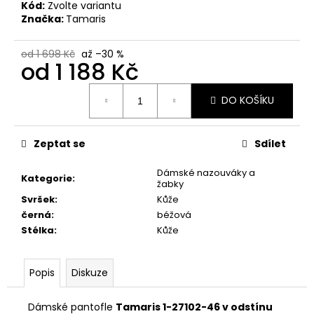
č
Kód:
Zvolte variantu
u
Značka:
Tamaris
j
e
od 1 698 Kč
až –30 %
m
od
1 188 Kč
e
Měrná
DO KOŠÍKU
cena:
PRIMIGI
2418511
Zeptat se
Sdílet
1
898
Dámské nazouváky a
Kč
Kategorie
:
žabky
Svršek
:
Kůže
černá
:
béžová
Stélka
:
Kůže
Popis
Diskuze
Dámské pantofle
Tamaris 1-27102-46 v odstínu