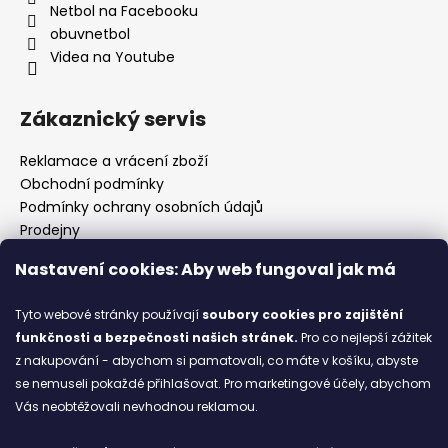
Netbol na Facebooku
obuvnetbol
Videa na Youtube
Zákaznický servis
Reklamace a vrácení zboží
Obchodní podmínky
Podmínky ochrany osobních údajů
Prodejny
Kontakty
Nastavení cookies: Aby web fungoval jak má
Značky
Tyto webové stránky používají
soubory cookies
pro zajištění
funkčnosti a bezpečnosti našich stránek.
Pro co nejlepší zážitek
Blog
z nakupování - abychom si pamatovali, co máte v košíku, abyste
se nemuseli pokaždé přihlašovat. Pro marketingové účely, abychom
Ze starých bot staronové
Vás neobtěžovali nevhodnou reklamou.
6.2.2026