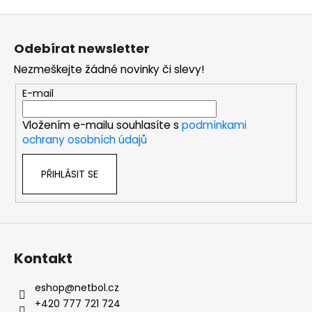
Z
á
Odebírat newsletter
p
Nezmeškejte žádné novinky či slevy!
a
t
E-mail
í
Vložením e-mailu souhlasíte s
podmínkami
ochrany osobních údajů
PŘIHLÁSIT SE
Kontakt
eshop
@
netbol.cz
+420 777 721 724