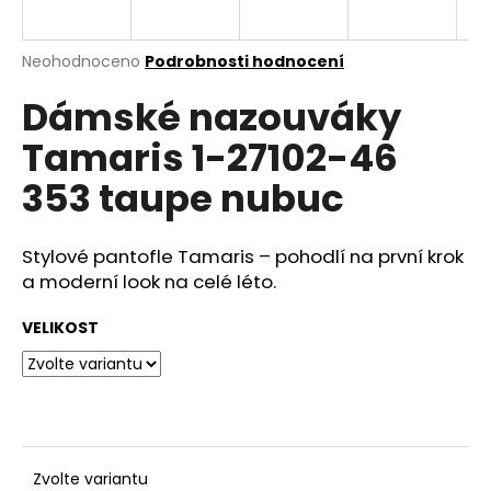
a
j
Průměrné
Neohodnoceno
Podrobnosti hodnocení
í
hodnocení
Dámské nazouváky
produktu
t
je
?
Tamaris 1-27102-46
0,0
z
353 taupe nubuc
5
hvězdiček.
Stylové pantofle Tamaris – pohodlí na první krok
HLEDAT
a moderní look na celé léto.
VELIKOST
D
o
p
o
r
u
Zvolte variantu