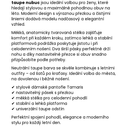
taupe nubuc
jsou ideální volbou pro ženy, které
hledají stylovou a maximálně pohodlnou obuv na
léto. Moderní design s výraznou přezkou a čistými
liniemi dodává modelu nadčasový a elegantní
vzhled.
Měkká, anatomicky tvarovaná stélka zajišťuje
komfort při každém kroku, zatímco lehká a stabilní
platformová podrážka poskytuje jistotu i při
celodenním nošení. Dva širší pásky perfektně drží
nohu a díky nastavitelné přezce si obuv snadno
přizpůsobíte podle potřeby.
Neutrální taupe barva se skvěle kombinuje s letními
outfity – od šatů po kraťasy. Ideální volba do města,
na dovolenou i běžné nošení.
✔ stylové dámské pantofle Tamaris
✔ nastavitelný pásek s přezkou
✔ měkká stélka pro celodenní pohodlí
✔ stabilní a lehká platforma
✔ univerzální taupe odstín
Perfektní spojení pohodlí, elegance a moderního
stylu pro každý letní den.