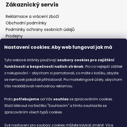
Zákaznický servis
Reklamace a vrácení zboží
Obchodní podmínky
Podmínky ochrany osobních údajů
Prodejny
Kontakty
Nastavení cookies: Aby web fungoval jak má
Značky
Tyto webové stránky používají
soubory cookies
pro zajištění
funkčnosti a bezpečnosti našich stránek.
Pro co nejlepší zážitek
Blog
z nakupování - abychom si pamatovali, co máte v košíku, abyste
se nemuseli pokaždé přihlašovat. Pro marketingové účely, abychom
Ze starých bot staronové
Vás neobtěžovali nevhodnou reklamou.
6.2.2026
Proto
potřebujeme
od Vás
souhlas
se zpracováním cookies.
ARCHIV
Stačí kliknout na tlačítko "Souhlasím" a tímto souhlasíte se
zpracováním všech typů cookies.
Facebook
Své nastavení pro soubory cookies můžete kdykoli změnit. Více