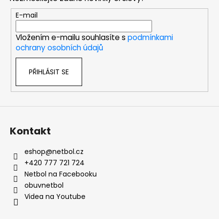
a
t
E-mail
í
Vložením e-mailu souhlasíte s
podmínkami
ochrany osobních údajů
PŘIHLÁSIT SE
Kontakt
eshop
@
netbol.cz
+420 777 721 724
Netbol na Facebooku
obuvnetbol
Videa na Youtube