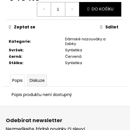
č
Měrná
u
DO KOŠÍKU
cena:
j
e
m
Zeptat se
Sdílet
e
Dámské nazouváky a
Kategorie
:
žabky
PRIMIGI
Svršek
:
Syntetika
2418511
černá
:
Červená
1
Stélka
:
Syntetika
898
Kč
Popis
Diskuze
Popis produktu není dostupný
Z
á
Odebírat newsletter
p
Nezmeškejte žádné novinky či slevy!