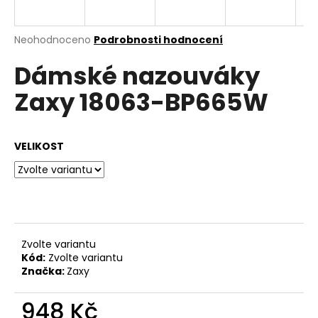
a
j
Průměrné
Neohodnoceno
Podrobnosti hodnocení
í
hodnocení
Dámské nazouváky
produktu
t
je
?
Zaxy 18063-BP665W
0,0
z
5
hvězdiček.
VELIKOST
HLEDAT
D
o
Zvolte variantu
p
Kód:
Zvolte variantu
o
Značka:
Zaxy
r
u
948 Kč