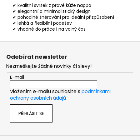
✔ kvalitní svršek z pravé kůže nappa
✔ elegantní a minimalistický design
✔ pohodlné šněrování pro ideální přizpůsobení
✔ lehká a flexibilní podešev
✔ vhodné do práce i na volný čas
Z
á
Odebírat newsletter
p
Nezmeškejte žádné novinky či slevy!
a
t
E-mail
í
Vložením e-mailu souhlasíte s
podmínkami
ochrany osobních údajů
PŘIHLÁSIT SE