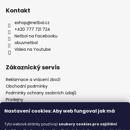
Kontakt
eshop
@
netbol.cz
+420 777 721 724
Netbol na Facebooku
obuvnetbol
Videa na Youtube
Zákaznický servis
Reklamace a vrácení zboží
Obchodní podmínky
Podmínky ochrany osobních údajů
Prodejny
Kontakty
Nastavení cookies: Aby web fungoval jak má
Značky
Tyto webové stránky používají
soubory cookies
pro zajištění