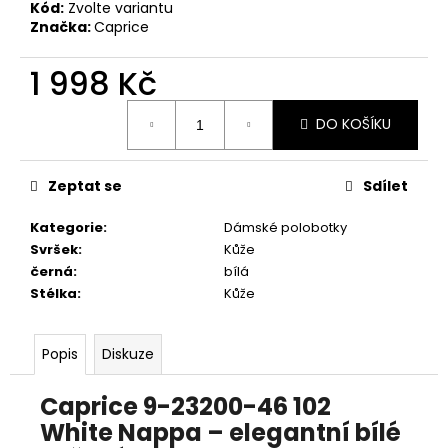
č
Kód:
Zvolte variantu
u
Značka:
Caprice
j
e
1 998 Kč
m
Měrná
e
DO KOŠÍKU
cena:
PRIMIGI
Zeptat se
Sdílet
2411300
1
Kategorie
:
Dámské polobotky
298
Kč
Svršek
:
Kůže
černá
:
bílá
Stélka
:
Kůže
Popis
Diskuze
Caprice 9-23200-46 102
White Nappa – elegantní bílé