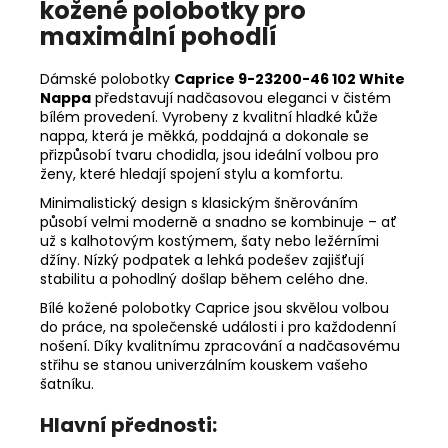
kožené polobotky pro
maximální pohodlí
Dámské polobotky
Caprice 9-23200-46 102 White
Nappa
představují nadčasovou eleganci v čistém
bílém provedení. Vyrobeny z kvalitní hladké kůže
nappa, která je měkká, poddajná a dokonale se
přizpůsobí tvaru chodidla, jsou ideální volbou pro
ženy, které hledají spojení stylu a komfortu.
Minimalistický design s klasickým šněrováním
působí velmi moderně a snadno se kombinuje – ať
už s kalhotovým kostýmem, šaty nebo ležérními
džíny. Nízký podpatek a lehká podešev zajišťují
stabilitu a pohodlný došlap během celého dne.
Bílé kožené polobotky Caprice jsou skvělou volbou
do práce, na společenské události i pro každodenní
nošení. Díky kvalitnímu zpracování a nadčasovému
střihu se stanou univerzálním kouskem vašeho
šatníku.
Hlavní přednosti: