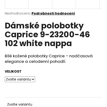
a
j
Průměrné
Neohodnoceno
Podrobnosti hodnocení
í
hodnocení
Dámské polobotky
produktu
t
je
?
Caprice 9-23200-46
0,0
z
102 white nappa
5
hvězdiček.
Bílé kožené polobotky Caprice – nadčasová
HLEDAT
elegance a celodenní pohodlí.
VELIKOST
D
o
p
o
r
u
Zvolte variantu