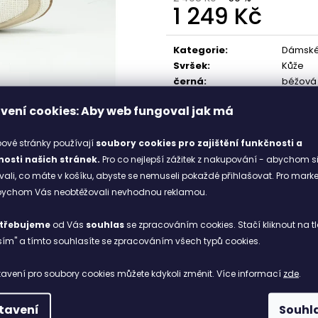
1 249 Kč
1 898 Kč
1 998 Kč
Měrná
cena:
Kategorie
:
Dámské
Svršek
:
Kůže
černá
:
béžová
Stélka
:
Kůže
vení cookies: Aby web fungoval jak má
ové stránky používají
soubory cookies
pro zajištění funkčnosti a
osti našich stránek.
Pro co nejlepší zážitek z nakupování - abychom s
li, co máte v košíku, abyste se nemuseli pokaždé přihlašovat. Pro mark
abychom Vás neobtěžovali nevhodnou reklamou.
třebujeme
od Vás
souhlas
se zpracováním cookies. Stačí kliknout na tl
ím" a tímto souhlasíte se zpracováním všech typů cookies.
avení pro soubory cookies můžete kdykoli změnit. Více informací
zde
.
tavení
Souhl