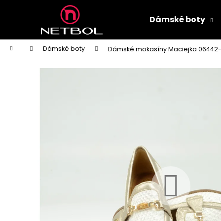
K
Přejít
na
o
Dámské boty
obsah
Zpět
Zpět
š
do
do
í
Domů
Dámské boty
Dámské mokasíny Maciejka 06442-
k
obchodu
obchodu
DÁMSKÉ PANTOFLE PETER LEGWOOD