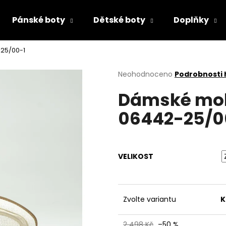
Pánské boty
Dětské boty
Doplňky
25/00-1
Co potřebujete najít?
Průměrné
Neohodnoceno
Podrobnosti
hodnocení
Dámské mok
produktu
HLEDAT
je
06442-25/0
0,0
z
5
Doporučujeme
hvězdiček.
VELIKOST
Zvolte variantu
K
PRIMIGI 2418511
RIEKER 44760-3
2 498 Kč
–50 %