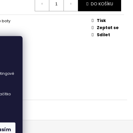
DO KOŠÍKU
Tisk
 boty
Zeptat se
Sdílet
i
etingové
ačítko
asím