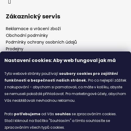
Zákaznický servis
Reklamace a vrácení zboží
Obchodní podmínky
Podmínky ochrany osobních údajů
Prodejny
Kontakty
Nastavení cookies: Aby web fungoval jak má
Značky
Tyto webové stránky používají
soubory cookies
pro zajištění
funkčnosti a bezpečnosti našich stránek.
Pro co nejlepší zážitek
Blog
z nakupování - abychom si pamatovali, co máte v košíku, abyste
se nemuseli pokaždé přihlašovat. Pro marketingové účely, abychom
Ze starých bot staronové
Vás neobtěžovali nevhodnou reklamou.
6.2.2026
Proto
potřebujeme
od Vás
souhlas
se zpracováním cookies.
ARCHIV
Stačí kliknout na tlačítko "Souhlasím" a tímto souhlasíte se
zpracováním všech typů cookies.