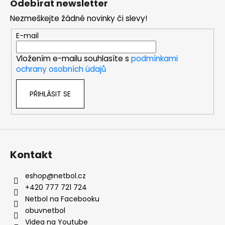
Odebírat newsletter
p
Nezmeškejte žádné novinky či slevy!
a
t
E-mail
í
Vložením e-mailu souhlasíte s
podmínkami
ochrany osobních údajů
PŘIHLÁSIT SE
Kontakt
eshop
@
netbol.cz
+420 777 721 724
Netbol na Facebooku
obuvnetbol
Videa na Youtube