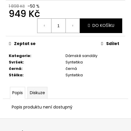
č
1 898 Kč
–50 %
u
949 Kč
j
e
Měrná
DO KOŠÍKU
m
cena:
e
Zeptat se
Sdílet
PRIMIGI
2418511
Kategorie
:
Dámské sandály
Svršek
:
Syntetika
1
898
černá
:
černá
Kč
Stélka
:
Syntetika
Popis
Diskuze
Popis produktu není dostupný
Z
á