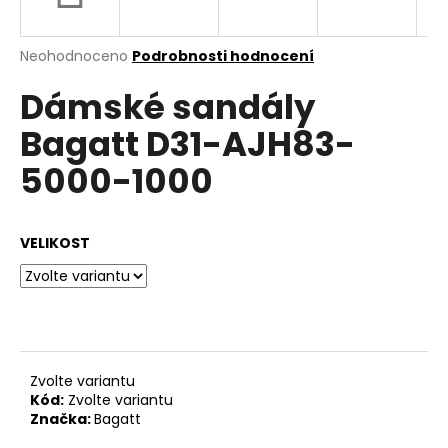
a
j
Průměrné
Neohodnoceno
Podrobnosti hodnocení
í
hodnocení
Dámské sandály
produktu
t
je
?
Bagatt D31-AJH83-
0,0
z
5000-1000
5
hvězdiček.
HLEDAT
VELIKOST
D
o
p
Zvolte variantu
o
Kód:
Zvolte variantu
r
Značka:
Bagatt
u