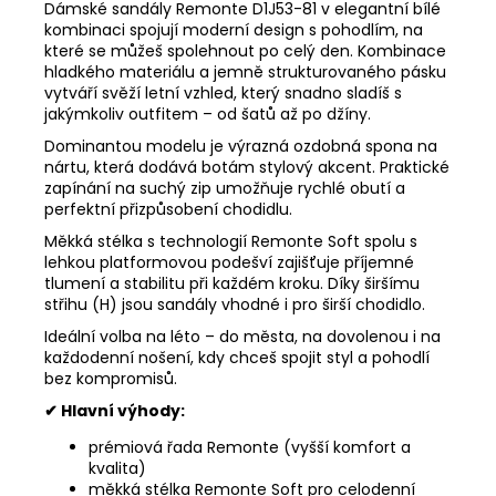
Dámské sandály Remonte D1J53-81 v elegantní bílé
kombinaci spojují moderní design s pohodlím, na
které se můžeš spolehnout po celý den. Kombinace
hladkého materiálu a jemně strukturovaného pásku
vytváří svěží letní vzhled, který snadno sladíš s
jakýmkoliv outfitem – od šatů až po džíny.
Dominantou modelu je výrazná ozdobná spona na
nártu, která dodává botám stylový akcent. Praktické
zapínání na suchý zip umožňuje rychlé obutí a
perfektní přizpůsobení chodidlu.
Měkká stélka s technologií Remonte Soft spolu s
lehkou platformovou podešví zajišťuje příjemné
tlumení a stabilitu při každém kroku. Díky širšímu
střihu (H) jsou sandály vhodné i pro širší chodidlo.
Ideální volba na léto – do města, na dovolenou i na
každodenní nošení, kdy chceš spojit styl a pohodlí
bez kompromisů.
✔ Hlavní výhody:
prémiová řada Remonte (vyšší komfort a
kvalita)
měkká stélka Remonte Soft pro celodenní