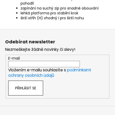
pohodlí
zapínání na suchý zip pro snadné obouvání
lehká platforma pro stabilní krok
širší střih (H) vhodný i pro širší nohu
Z
á
Odebírat newsletter
p
Nezmeškejte žádné novinky či slevy!
a
t
E-mail
í
Vložením e-mailu souhlasíte s
podmínkami
ochrany osobních údajů
PŘIHLÁSIT SE