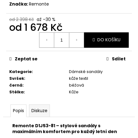
č
Značka:
Remonte
u
j
od 2 398 Kč
až –30 %
e
od
1 678 Kč
m
e
Měrná
DO KOŠÍKU
cena:
DÁMSKÉ
ŽABKY
Zeptat se
Sdílet
TAMARIS
1-
Kategorie
:
Dámské sandály
27509-
Svršek
:
kůže textil
46
001
černá
:
béžová
BLACK
Stélka
:
Kůže
1
328
Kč
Popis
Diskuze
Původně:
1
898
Remonte D1J53-81 – stylové sandály s
Kč
maximálním komfortem pro každý letní den