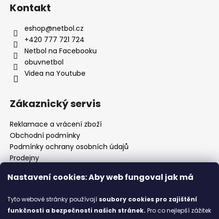
Kontakt
eshop
@
netbol.cz
+420 777 721 724
Netbol na Facebooku
obuvnetbol
Videa na Youtube
Zákaznický servis
Reklamace a vrácení zboží
Obchodní podmínky
Podmínky ochrany osobních údajů
Prodejny
Kontakty
Nastavení cookies: Aby web fungoval jak má
Značky
Tyto webové stránky používají
soubory cookies
pro zajištění
funkčnosti a bezpečnosti našich stránek.
Pro co nejlepší zážitek
Blog