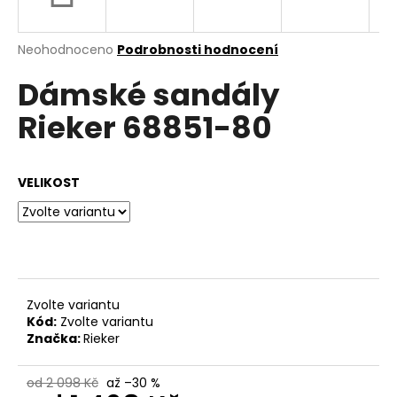
a
j
Průměrné
Neohodnoceno
Podrobnosti hodnocení
í
hodnocení
Dámské sandály
produktu
t
je
?
Rieker 68851-80
0,0
z
5
hvězdiček.
VELIKOST
HLEDAT
D
o
Zvolte variantu
p
Kód:
Zvolte variantu
o
Značka:
Rieker
r
u
od 2 098 Kč
až –30 %