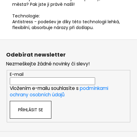
města? Pak jste ji právě našli!
Technologie:
Antistress - podešev je díky této technologii lehká,
flexibilní, absorbuje nárazy při došlapu.
Z
á
Odebírat newsletter
p
Nezmeškejte žádné novinky či slevy!
a
t
E-mail
í
Vložením e-mailu souhlasíte s
podmínkami
ochrany osobních údajů
PŘIHLÁSIT SE