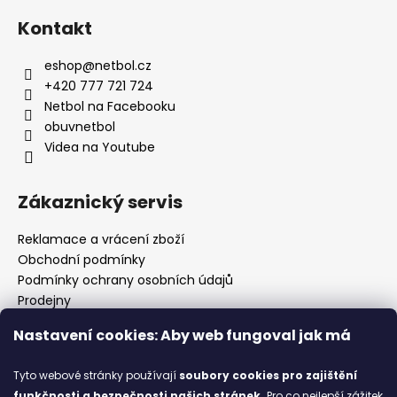
Kontakt
eshop
@
netbol.cz
+420 777 721 724
Netbol na Facebooku
obuvnetbol
Videa na Youtube
Zákaznický servis
Reklamace a vrácení zboží
Obchodní podmínky
Podmínky ochrany osobních údajů
Prodejny
Kontakty
Nastavení cookies: Aby web fungoval jak má
Značky
Tyto webové stránky používají
soubory cookies
pro zajištění
funkčnosti a bezpečnosti našich stránek.
Pro co nejlepší zážitek