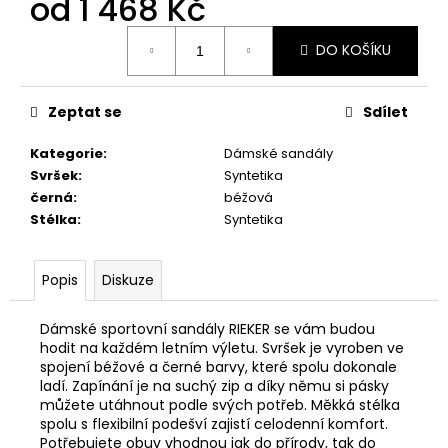
od
1 468 Kč
č
u
Měrná
j
DO KOŠÍKU
cena:
e
m
e
Zeptat se
Sdílet
Kategorie
:
Dámské sandály
PRIMIGI
Svršek
:
Syntetika
2418511
černá
:
béžová
1
Stélka
:
Syntetika
898
Kč
Popis
Diskuze
Dámské sportovní sandály RIEKER se vám budou
hodit na každém letním výletu. Svršek je vyroben ve
spojení béžové a černé barvy, které spolu dokonale
ladí. Zapínání je na suchý zip a díky němu si pásky
můžete utáhnout podle svých potřeb. Měkká stélka
spolu s flexibilní podešví zajistí celodenní komfort.
Potřebujete obuv vhodnou jak do přírody, tak do