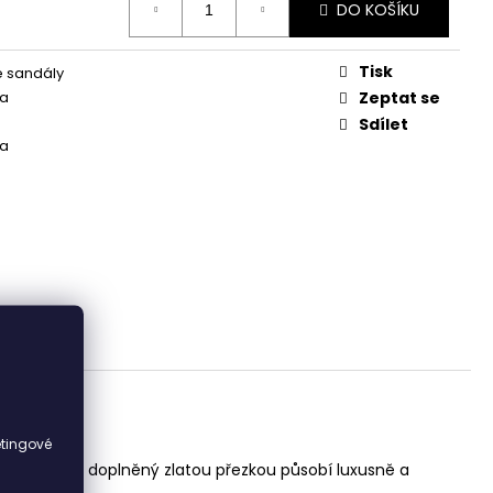
DO KOŠÍKU
Tisk
 sandály
ka
Zeptat se
Sdílet
ka
i
etingové
vý odstín doplněný zlatou přezkou působí luxusně a