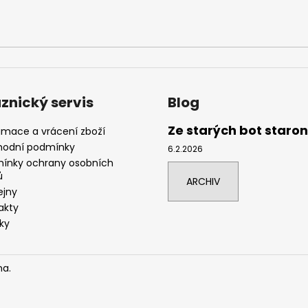
znický servis
Blog
Ze starých bot staro
amace a vrácení zboží
odní podmínky
6.2.2026
ínky ochrany osobních
ů
ARCHIV
ejny
akty
ky
na.