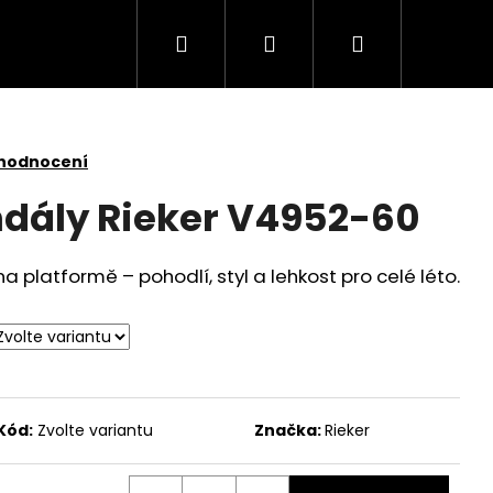
Hledat
Přihlášení
Nákupní
košík
 hodnocení
dály Rieker V4952-60
a platformě – pohodlí, styl a lehkost pro celé léto.
Kód:
Zvolte variantu
Značka:
Rieker