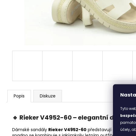
DOLPHIN
1 498 Kč
Nasta
Popis
Diskuze
Tyto web
bezpečn
🔹 Rieker V4952-60 – elegantní dámské 
pamatova
Dámské sandály
Rieker V4952-60
představují dokonalou
účely, 
snadno se kombinuje s jakýmkoliv letním outfitem – od šat