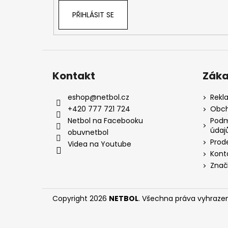
PŘIHLÁSIT SE
Kontakt
Záka
eshop
@
netbol.cz
Rekl
+420 777 721 724
Obch
Netbol na Facebooku
Podm
údaj
obuvnetbol
Prod
Videa na Youtube
Kont
Znač
Copyright 2026
NETBOL
. Všechna práva vyhraze