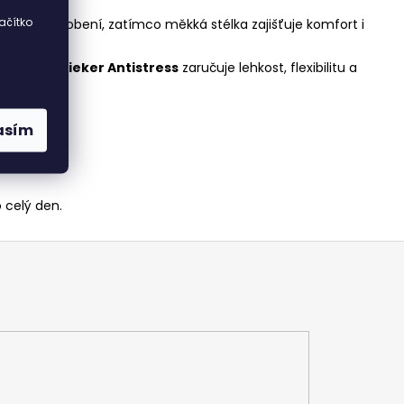
ačítko
ktní přizpůsobení, zatímco měkká stélka zajišťuje komfort i
echnologie
Rieker Antistress
zaručuje lehkost, flexibilitu a
asím
 celý den.