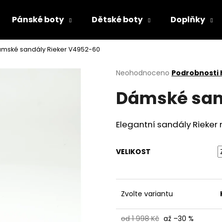
Pánské boty
Dětské boty
Doplňky
mské sandály Rieker V4952-60
Co potřebujete najít?
Průměrné
Neohodnoceno
Podrobnosti
hodnocení
Dámské san
produktu
HLEDAT
je
0,0
z
Elegantní sandály Rieker n
5
Doporučujeme
hvězdiček.
VELIKOST
Zvolte variantu
DÁMSKÉ ŽABKY TAMARIS 1-27509-46
PRIMIGI 2418511
od 1 998 Kč
až –30 %