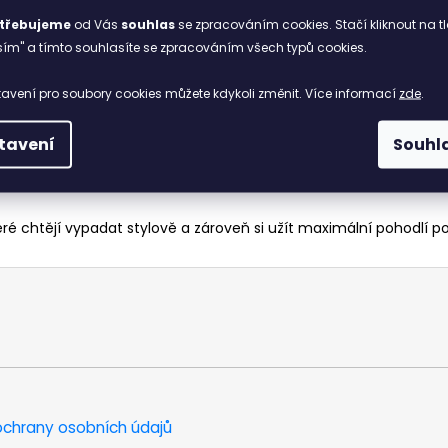
třebujeme
od Vás
souhlas
se zpracováním cookies. Stačí kliknout na tl
stabilitu při chůzi. Nastavitelný pásek s přezkou umožňuje perfe
ím" a tímto souhlasíte se zpracováním všech typů cookies.
 ale zároveň tlumí nárazy a přispívá k pohodlnému došlapu. T
avení pro soubory cookies můžete kdykoli změnit. Více informací
zde
.
tavení
Souhl
eré chtějí vypadat stylově a zároveň si užít maximální pohodlí po
chrany osobních údajů