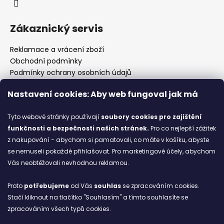
Zákaznický servis
Reklamace a vrácení zboží
Obchodní podmínky
Podmínky ochrany osobních údajů
Prodejny
Nastavení cookies: Aby web fungoval jak má
Kontakty
Značky
Tyto webové stránky používají
soubory cookies
pro zajištění
funkčnosti a bezpečnosti našich stránek.
Pro co nejlepší zážitek
z nakupování - abychom si pamatovali, co máte v košíku, abyste
Blog
se nemuseli pokaždé přihlašovat. Pro marketingové účely, abychom
Vás neobtěžovali nevhodnou reklamou.
Ze starých bot staronové
6.2.2026
Proto
potřebujeme
od Vás
souhlas
se zpracováním cookies.
Stačí kliknout na tlačítko "Souhlasím" a tímto souhlasíte se
ARCHIV
zpracováním všech typů cookies.