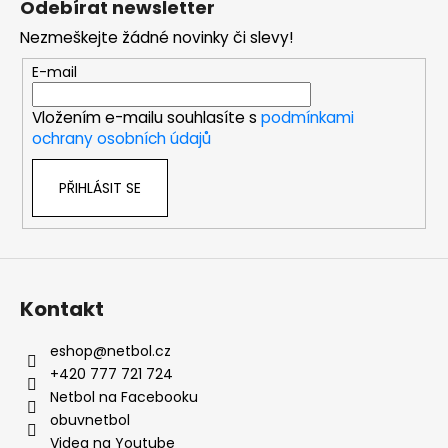
Odebírat newsletter
p
Nezmeškejte žádné novinky či slevy!
a
t
E-mail
í
Vložením e-mailu souhlasíte s
podmínkami
ochrany osobních údajů
PŘIHLÁSIT SE
Kontakt
eshop
@
netbol.cz
+420 777 721 724
Netbol na Facebooku
obuvnetbol
Videa na Youtube