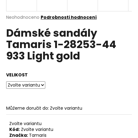
a
j
Průměrné
Neohodnoceno
Podrobnosti hodnocení
í
hodnocení
Dámské sandály
produktu
t
je
?
Tamaris 1-28253-44
0,0
z
933 Light gold
5
hvězdiček.
HLEDAT
VELIKOST
D
o
Můžeme doručit do:
Zvolte variantu
p
o
Zvolte variantu
r
Kód:
Zvolte variantu
u
Značka:
Tamaris