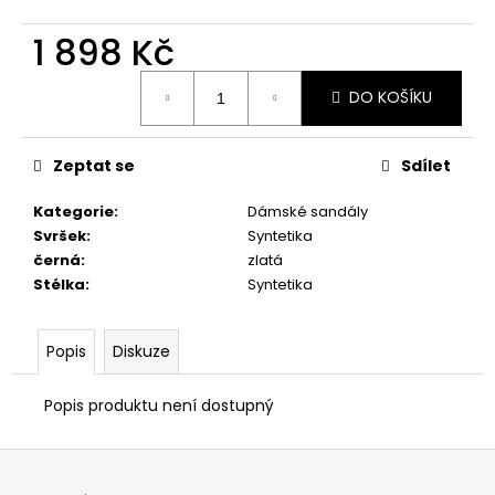
č
u
1 898 Kč
j
e
Měrná
m
DO KOŠÍKU
cena:
e
Zeptat se
Sdílet
CHLAPECKÉ
SANDÁLY
Kategorie
:
Dámské sandály
PRIMIGI
Svršek
:
Syntetika
7893300
černá
:
zlatá
698
Stélka
:
Syntetika
Kč
Původně:
998
Kč
Popis
Diskuze
Popis produktu není dostupný
Z
á