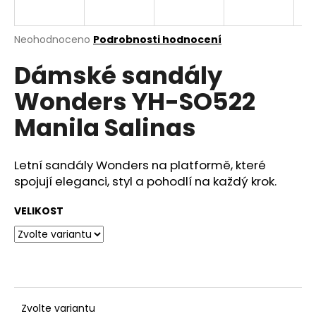
a
j
Průměrné
Neohodnoceno
Podrobnosti hodnocení
í
hodnocení
Dámské sandály
produktu
t
je
?
Wonders YH-SO522
0,0
z
Manila Salinas
5
hvězdiček.
Letní sandály Wonders na platformě, které
HLEDAT
spojují eleganci, styl a pohodlí na každý krok.
VELIKOST
D
o
p
o
r
u
Zvolte variantu