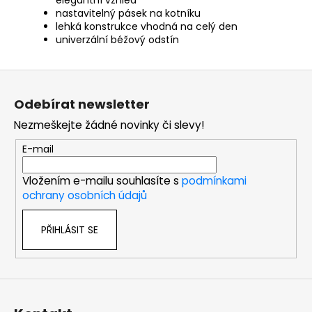
nastavitelný pásek na kotníku
lehká konstrukce vhodná na celý den
univerzální béžový odstín
Z
á
Odebírat newsletter
p
Nezmeškejte žádné novinky či slevy!
a
t
E-mail
í
Vložením e-mailu souhlasíte s
podmínkami
ochrany osobních údajů
PŘIHLÁSIT SE