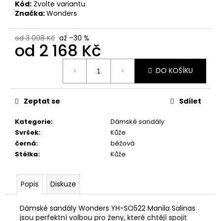
č
Kód:
Zvolte variantu
u
Značka:
Wonders
j
e
od 3 098 Kč
až –30 %
m
od
2 168 Kč
e
Měrná
DO KOŠÍKU
cena:
RIEKER
44760-
35
Zeptat se
Sdílet
1
Kategorie
:
Dámské sandály
998
Kč
Svršek
:
Kůže
černá
:
béžová
Stélka
:
Kůže
Popis
Diskuze
Dámské sandály Wonders YH-SO522 Manila Salinas
jsou perfektní volbou pro ženy, které chtějí spojit