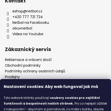
Kontakt
eshop
@
netbol.cz
+420 777 721 724
Netbol na Facebooku
obuvnetbol
Videa na Youtube
Zákaznický servis
Reklamace a vrácení zboží
Obchodní podmínky
Podmínky ochrany osobních údajů
Prodejny
Kontakty
Nastavení cookies: Aby web fungoval jak má
Značky
Tyto webové stránky používají
soubory cookies
pro zajištění
funkčnosti a bezpečnosti našich stránek.
Pro co nejlepší zážitek
Blog
z nakupování - abychom si pamatovali, co máte v košíku, abyste