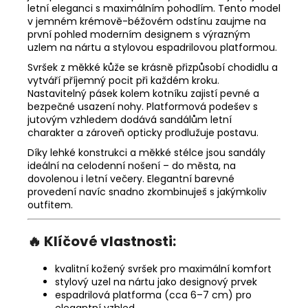
letní eleganci s maximálním pohodlím. Tento model
v jemném krémově-béžovém odstínu zaujme na
první pohled moderním designem s výrazným
uzlem na nártu a stylovou espadrilovou platformou.
Svršek z měkké kůže se krásně přizpůsobí chodidlu a
vytváří příjemný pocit při každém kroku.
Nastavitelný pásek kolem kotníku zajistí pevné a
bezpečné usazení nohy. Platformová podešev s
jutovým vzhledem dodává sandálům letní
charakter a zároveň opticky prodlužuje postavu.
Díky lehké konstrukci a měkké stélce jsou sandály
ideální na celodenní nošení – do města, na
dovolenou i letní večery. Elegantní barevné
provedení navíc snadno zkombinuješ s jakýmkoliv
outfitem.
🔥 Klíčové vlastnosti:
kvalitní kožený svršek pro maximální komfort
stylový uzel na nártu jako designový prvek
espadrilová platforma (cca 6–7 cm) pro
elegantní vzhled