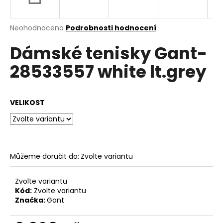
a
j
Průměrné
Neohodnoceno
Podrobnosti hodnocení
í
hodnocení
Dámské tenisky Gant-
produktu
t
je
?
28533557 white lt.grey
0,0
z
5
hvězdiček.
VELIKOST
HLEDAT
Můžeme doručit do:
Zvolte variantu
D
o
p
Zvolte variantu
o
Kód:
Zvolte variantu
Značka:
Gant
r
u