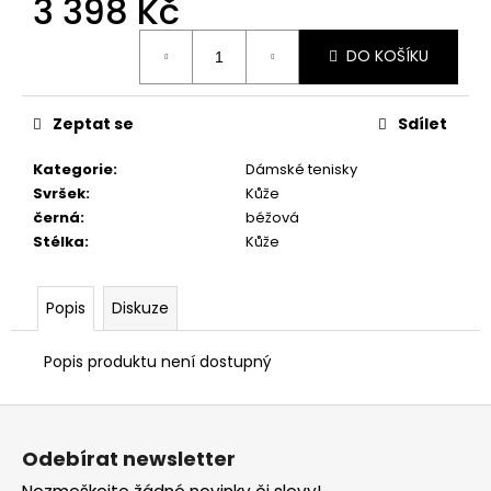
3 398 Kč
č
u
Měrná
j
DO KOŠÍKU
cena:
e
m
e
Zeptat se
Sdílet
Kategorie
:
Dámské tenisky
RIEKER
Svršek
:
Kůže
44760-
černá
:
béžová
35
Stélka
:
Kůže
1
998
Kč
Popis
Diskuze
Popis produktu není dostupný
Z
á
Odebírat newsletter
p