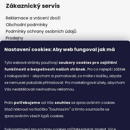
Zákaznický servis
Reklamace a vrácení zboží
Obchodní podmínky
Podmínky ochrany osobních údajů
Prodejny
Kontakty
Nastavení cookies: Aby web fungoval jak má
Značky
Tyto webové stránky používají
soubory cookies
pro zajištění
funkčnosti a bezpečnosti našich stránek.
Pro co nejlepší zážitek
Blog
z nakupování - abychom si pamatovali, co máte v košíku, abyste
se nemuseli pokaždé přihlašovat. Pro marketingové účely, abychom
Ze starých bot staronové
Vás neobtěžovali nevhodnou reklamou.
6.2.2026
Proto
potřebujeme
od Vás
souhlas
se zpracováním cookies.
ARCHIV
Stačí kliknout na tlačítko "Souhlasím" a tímto souhlasíte se
zpracováním všech typů cookies.
Facebook
Své nastavení pro soubory cookies můžete kdykoli změnit. Více