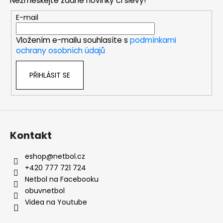
Nezmeškejte žádné novinky či slevy!
a
t
E-mail
í
Vložením e-mailu souhlasíte s
podmínkami
ochrany osobních údajů
PŘIHLÁSIT SE
Kontakt
eshop
@
netbol.cz
+420 777 721 724
Netbol na Facebooku
obuvnetbol
Videa na Youtube