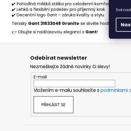
✔️ Pohodlná měkká stélka pro celodenní komfort
✔️ Lehká a flexibilní podešev pro příjemný krok
Své nast
✔️ Decentní logo Gant – záruka kvality a stylu
Tenisky
Gant 31533048 Granite
se skvěle hodí k džínům,
Nas
👉 Obujte si nadčasovou eleganci s
Gant
!
Z
á
Odebírat newsletter
p
Nezmeškejte žádné novinky či slevy!
a
t
E-mail
í
Vložením e-mailu souhlasíte s
podmínkami o
PŘIHLÁSIT SE