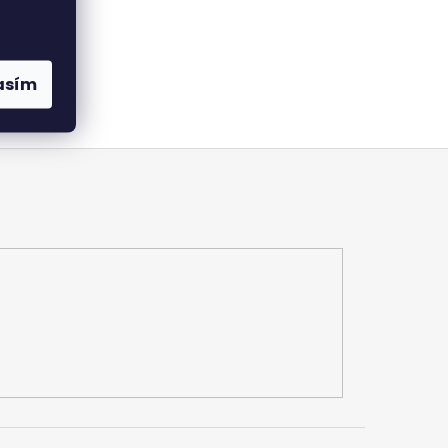
enu.
asím