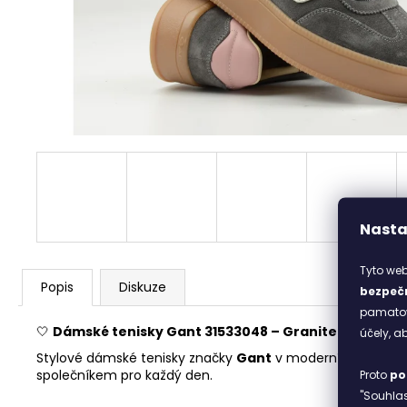
ITACA BEIGE
2 690 Kč
Nasta
Tyto web
Popis
Diskuze
bezpečn
pamatova
🤍
Dámské tenisky Gant 31533048 – Granite
🤍
účely, 
Stylové dámské tenisky značky
Gant
v moderním šedém 
společníkem pro každý den.
Proto
po
"Souhlas