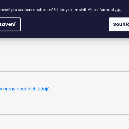
avení pro soubory cookies můžete kdykoli změnit. Více informací
zde
.
 šatům i sportovnímu outfitu – univerzální kousek pro moderní ž
tavení
Souhl
chrany osobních údajů