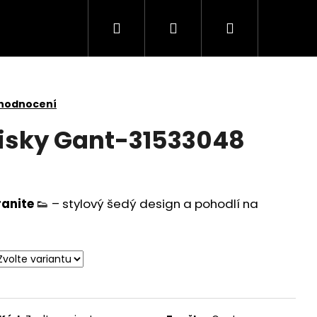
Hledat
Přihlášení
Nákupní
košík
 hodnocení
isky Gant-31533048
anite
👟 – stylový šedý design a pohodlí na
ARE 4111451