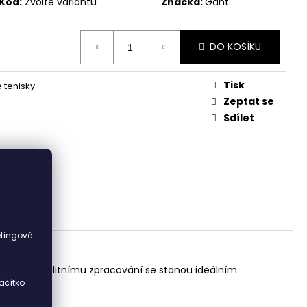
Kód:
Zvolte variantu
Značka:
Gant
DO KOŠÍKU
Tisk
tenisky
Zeptat se
Sdílet
i
etingové
ignu a kvalitnímu zpracování se stanou ideálním
ačítko