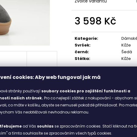
4000-6300
Zvolte variantu
448 Kč
2 398 Kč
3 598 Kč
Měrná
cena:
Kategorie
:
Dámské 
Svršek
:
Kůže
černá
:
Šedá
Stélka
:
Kůže
vení cookies: Aby web fungoval jak má
ové stránky používají
soubory cookies
pro zajištění funkčnosti a
osti našich stránek.
Pro co nejlepší zážitek z nakupování - abychom s
li, co máte v košíku, abyste se nemuseli pokaždé přihlašovat. Pro mark
abychom Vás neobtěžovali nevhodnou reklamou.
odstínu
Granite
dodají každému outfitu šmrnc. Díky lehkému des
třebujeme
od Vás
souhlas
se zpracováním cookies. Stačí kliknout na tl
ím" a tímto souhlasíte se zpracováním všech typů cookies.