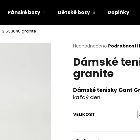
Pánské boty
Dětské boty
Doplňky
-31533048 granite
Co potřebujete najít?
Průměrné
Neohodnoceno
Podrobnosti
hodnocení
Dámské ten
produktu
HLEDAT
je
granite
0,0
z
5
Doporučujeme
hvězdiček.
Dámské tenisky Gant Gr
každý den.
VELIKOST
PÁNSKÉ POLOBOTKY BUGATTI 311-A311U-
DÍVČÍ PAPUČKY F